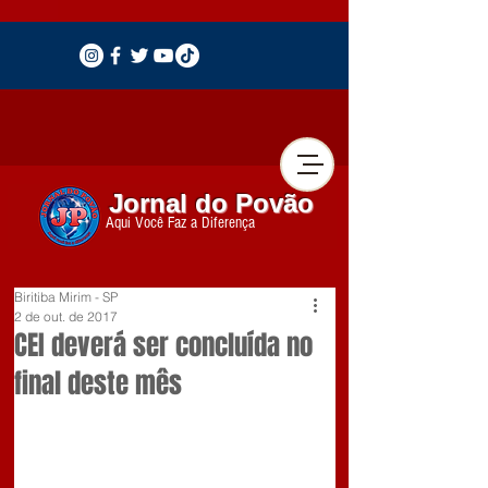
Jornal do Povão
Aqui Você Faz a Diferença
Biritiba Mirim - SP
2 de out. de 2017
CEI deverá ser concluída no
final deste mês