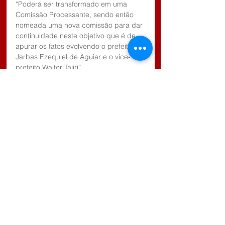
“Poderá ser transformado em uma 
Comissão Processante, sendo então 
nomeada uma nova comissão para dar 
continuidade neste objetivo que é de 
apurar os fatos evolvendo o prefeito 
Jarbas Ezequiel de Aguiar e o vice-
prefeito Walter Tajiri”.
“Normalmente a comissão processante 
ela é a etapa final, da uma lapidada na 
verdade, mas a mais importante é essa 
comissão que nós estamos presidindo, 
com os vereadores Leonardo, Walter e 
Reinaldo”.
“A Comissão Especial de Inquérito é a 
primeira etapa e em seguida a 
comissão processante, pois se as 
denúncias forem procedentes, o 
relator, Ministério Publico e Tribunal de 
Justiça referindo a essas denúncias 