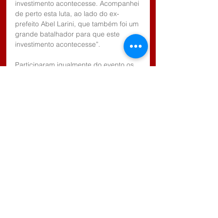
investimento acontecesse. Acompanhei 
de perto esta luta, ao lado do ex-
prefeito Abel Larini, que também foi um 
grande batalhador para que este 
investimento acontecesse”.
Participaram igualmente do evento os 
vereadores Ana Poli, Castelo Alemão, 
Gabriel dos Santos, Edimar de Jesus, 
Paulinho Maiolino, Reynaldinho, 
Paraíba Car; a gestora de Relações 
Institucionais da CCR NovaDutra Carla 
Fornasaro, o gestor de Obras Cássio 
Levada e Jair da Comunicação da CCR 
NovaDutra; o diretor geral Joncy Silva; 
o secretário José Orlando de 
habitação; o secretário adjunto de 
Planejamento, João Vani, os membros 
da diretoria do Centro Industrial Nélio 
Roberto Paes e Vírgilio Rodrigues; os 
representantes da imprensa, Maria 
Estevo do jornal Cidade de Arujá e 