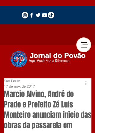
Jornal do Povão
Aqui Você Faz a Diferença
São Paulo
17 de nov. de 2017
Marcio Alvino, André do
Prado e Prefeito Zé Luis
Monteiro anunciam início das
obras da passarela em