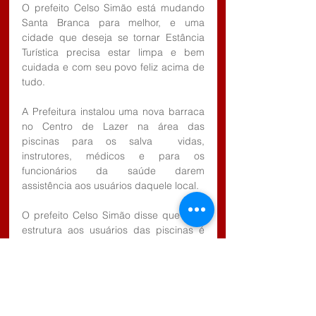
O prefeito Celso Simão está mudando 
Santa Branca para melhor, e uma 
cidade que deseja se tornar Estância 
Turística precisa estar limpa e bem 
cuidada e com seu povo feliz acima de 
tudo.
A Prefeitura instalou uma nova barraca 
no Centro de Lazer na área das 
piscinas para os salva  vidas, 
instrutores, médicos e para os 
funcionários da saúde darem 
assistência aos usuários daquele local.
O prefeito Celso Simão disse que toda 
estrutura aos usuários das piscinas é 
gratuita, sendo que, diferentemente do 
passado até a emissão das carteirinhas 
não terá custo algum à nossa 
população.