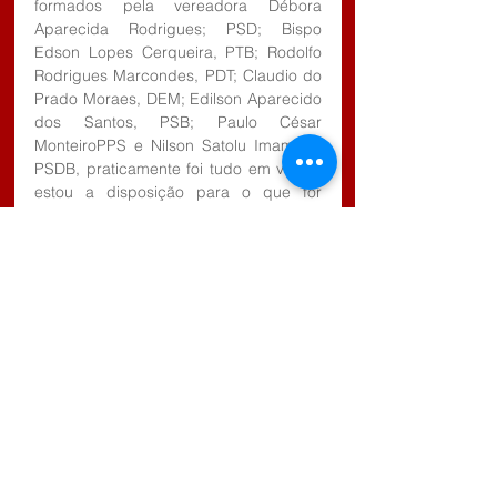
formados pela vereadora Débora 
Aparecida Rodrigues; PSD; Bispo 
Edson Lopes Cerqueira, PTB; Rodolfo 
Rodrigues Marcondes, PDT; Claudio do 
Prado Moraes, DEM; Edilson Aparecido 
dos Santos, PSB; Paulo César 
MonteiroPPS e Nilson Satolu Imamura, 
PSDB, praticamente foi tudo em vão, e 
estou a disposição para o que for 
melhor para a Estância Turística de 
Salesópolis”.
“Nosso grupo “novatos” tinha como 
objetivo mudar a política da Estância 
por quatro anos mas não é o que está 
acontecendo com alguns vereadores 
“novatos”, disse o vereador Claudinho 
do Som.
Agora com a eleição de Nilson Satolu 
Imamura, PSDB algumas mudanças 
mais drásticas poderão ocorrer na 