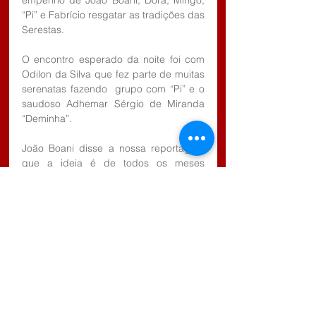
empenho de João Boani, Dora, Mingo, 
“Pi” e Fabrício resgatar as tradições das 
Serestas.
O encontro esperado da noite foi com 
Odilon da Silva que fez parte de muitas 
serenatas fazendo  grupo com “Pi” e o 
saudoso Adhemar Sérgio de Miranda 
“Deminha”.
João Boani disse a nossa reportagem 
que a ideia é de todos os meses 
realizar uma noite de serestas pelas 
ruas da cidade e assim resgatar a 
tradição e a cultura da Estância.
Tags:
Estância Turística de Salesópolis