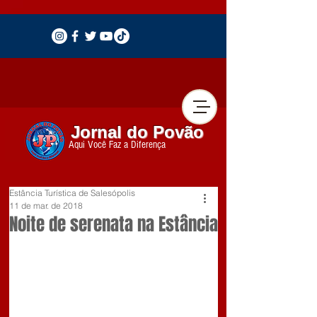
Jornal do Povão
Aqui Você Faz a Diferença
Estância Turística de Salesópolis
11 de mar. de 2018
Noite de serenata na Estância