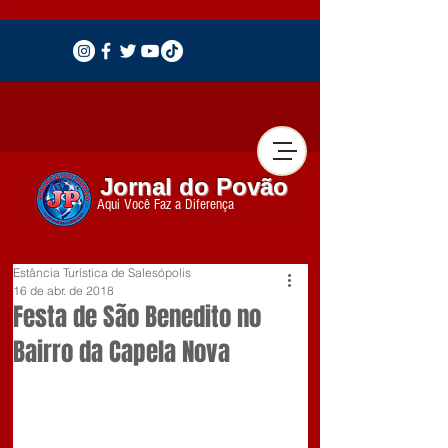
Jornal do Povão
Aqui Você Faz a Diferença
Estância Turística de Salesópolis
16 de abr. de 2018
Festa de São Benedito no
Bairro da Capela Nova