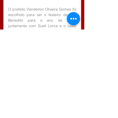
O prefeito Vanderlon Oliveira Gomes foi 
escolhido para ser o festeiro de São 
Benedito para o ano de 2019, 
juntamente com Sueli Lorca e o casal 
Diana e Marcelo Lorca.
Tags:
Estância Turística de Salesópolis
Festas e Eventos
Comentários
Escreva um comentário