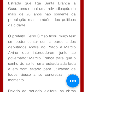
Estrada que liga Santa Branca a 
Guararema que é uma reivindicação de 
mais de 20 anos não somente da 
população mas também dos políticos 
da cidade.
O prefeito Celso Simão ficou muito feliz 
em poder contar com a parceria dos 
deputados André do Prado e Marcio 
Alvino que intercederam junto ao 
governador Marcio França para que o 
sonho de se ter uma estrada asfaltada 
e em bom estado para utilização de 
todos viesse a se concretizar neste 
momento.
Devido ao período eleitoral as obras 
deverão ser iniciadas no final deste 
2018 visto que será  necessário a 
abertura de uma licitação para 
concorrência pública o que deverá ser 