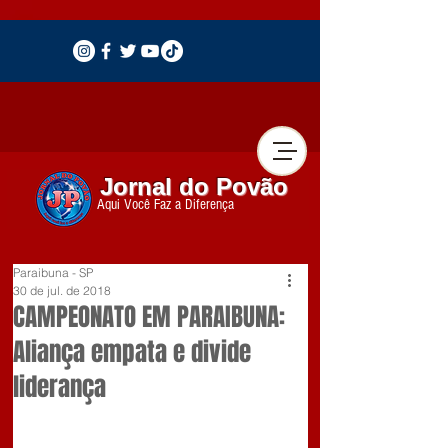
Jornal do Povão
Aqui Você Faz a Diferença
Paraibuna - SP
30 de jul. de 2018
CAMPEONATO EM PARAIBUNA:
Aliança empata e divide
liderança