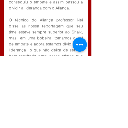
conseguiu o empate e assim passou a 
dividir a liderança com o Aliança.
O técnico do Aliança professor Nei 
disse as nossa reportagem que seu 
time esteve sempre superior ao Shalk, 
mas  em uma bobeira  tomamos o gol 
de empate e agora estamos dividindo a 
liderança  o que não deixa de ser um 
bom resultado para esses atletas que 
tem um futuro promissor dentro do 
campeonato em Paraibuna.
Tags:
Esporte
Paraibuna