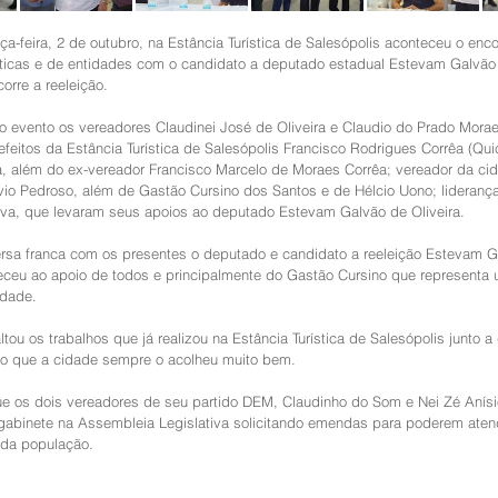
rça-feira, 2 de outubro, na Estância Turística de Salesópolis aconteceu o enco
íticas e de entidades com o candidato a deputado estadual Estevam Galvão 
rre a reeleição.
o evento os vereadores Claudinei José de Oliveira e Claudio do Prado Mora
feitos da Estância Turística de Salesópolis Francisco Rodrigues Corrêa (Qui
a, além do ex-vereador Francisco Marcelo de Moraes Corrêa; vereador da ci
vio Pedroso, além de Gastão Cursino dos Santos e de Hélcio Uono; lideranç
iva, que levaram seus apoios ao deputado Estevam Galvão de Oliveira. 
sa franca com os presentes o deputado e candidato a reeleição Estevam G
deceu ao apoio de todos e principalmente do Gastão Cursino que representa
idade. 
tou os trabalhos que já realizou na Estância Turística de Salesópolis junto a
sto que a cidade sempre o acolheu muito bem.
ue os dois vereadores de seu partido DEM, Claudinho do Som e Nei Zé Anís
gabinete na Assembleia Legislativa solicitando emendas para poderem aten
da população.