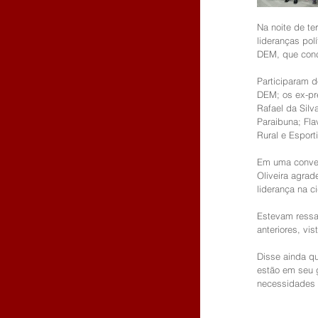
Na noite de te
lideranças pol
DEM, que conco
Participaram d
DEM; os ex-pre
Rafael da Silv
Paraibuna; Fla
Rural e Esport
Em uma conver
Oliveira agra
liderança na c
Estevam ressal
anteriores, vi
Disse ainda q
estão em seu 
necessidades 