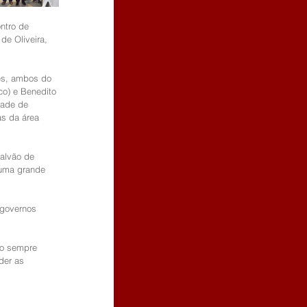
ntro de 
de Oliveira, 
es, ambos do 
co) e Benedito 
dade de 
as da área 
alvão de 
 uma grande 
 governos 
io sempre 
der as 