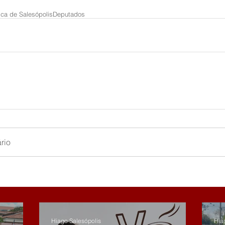
tica de Salesópolis
Deputados
rio
Hiago Salesópolis
Hia