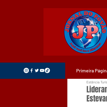
Primeira Págin
Estância Turí
Lidera
Esteva