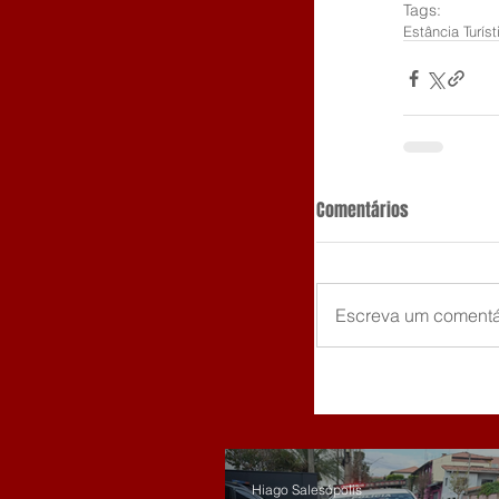
Tags:
Estância Turís
Comentários
Escreva um comentá
Hiago Salesópolis