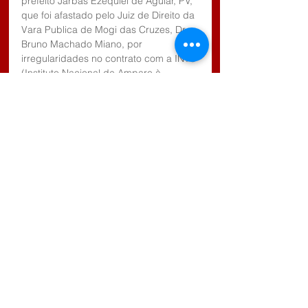
prefeito Jarbas Ezequiel de Aguiar, PV, 
que foi afastado pelo Juiz de Direito da 
Vara Publica de Mogi das Cruzes, Dr. 
Bruno Machado Miano, por 
irregularidades no contrato com a INTS 
(Instituto Nacional de Amparo à 
Pesquisa, Tecnologia e Inovação na 
Gestão Pública) para gerir a saúde da 
cidade de Biritiba Mirim, deverá 
ocorrer somente após o Natal.
Tags:
Biritiba Mirim
Vereadores
Crise Politica em Biritiba Mirim