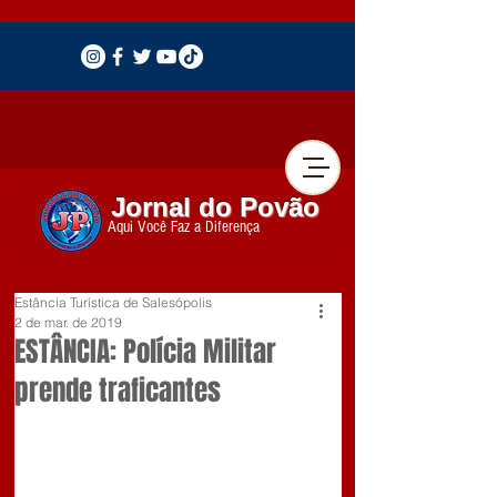
Jornal do Povão
Aqui Você Faz a Diferença
Estância Turística de Salesópolis
2 de mar. de 2019
ESTÂNCIA: Polícia Militar
prende traficantes