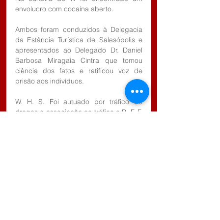
envolucro com cocaína aberto.
Ambos foram conduzidos à Delegacia 
da Estância Turística de Salesópolis e 
apresentados ao Delegado Dr. Daniel 
Barbosa Miragaia Cintra que tomou 
ciência dos fatos e ratificou voz de 
prisão aos indivíduos.
W. H. S. Foi autuado por tráfico de 
drogas e associação ao tráfico a B. F. F. 
M.
Foram apreendidas 22,2 gramas de 
cocaína que foi comprovada após 
laudo da Polícia Civil.
O indiciado W. e o menor B. ficaram a 
disposição da justiça sendo autuados 
em flagrante.