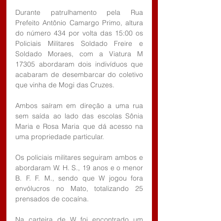
Durante patrulhamento pela Rua 
Prefeito Antônio Camargo Primo, altura 
do número 434 por volta das 15:00 os 
Policiais Militares Soldado Freire e 
Soldado Moraes, com a Viatura M 
17305 abordaram dois indivíduos que 
acabaram de desembarcar do coletivo 
que vinha de Mogi das Cruzes.
Ambos saíram em direção a uma rua 
sem saída ao lado das escolas Sônia  
Maria e Rosa Maria que dá acesso na 
uma propriedade particular.
Os policiais militares seguiram ambos e 
abordaram W. H. S., 19 anos e o menor 
B. F. F. M., sendo que W jogou fora 
envólucros no Mato, totalizando 25 
prensados de cocaína.
Na carteira de W foi encontrado um 