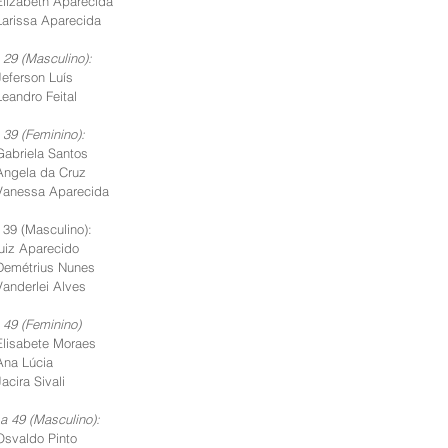
Elizabeth Aparecida
Larissa Aparecida
 29 (Masculino):
Jeferson Luís
Leandro Feital
 39 (Feminino):
Gabriela Santos
Angela da Cruz
 Vanessa Aparecida
 39 (Masculino):
uiz Aparecido
 Demétrius Nunes
Vanderlei Alves
 49 (Feminino)
Elisabete Moraes
Ana Lúcia
acira Sivali
 a 49 (Masculino):
Osvaldo Pinto