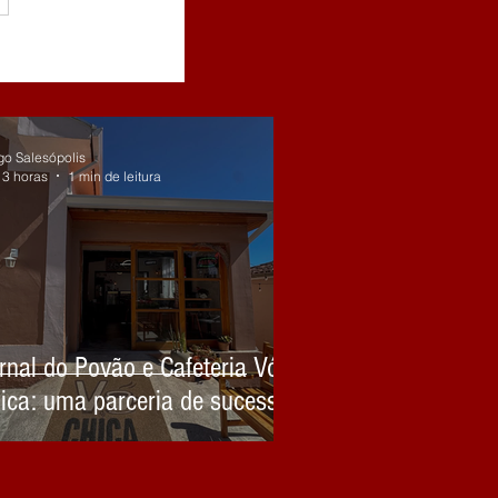
go Salesópolis
13 horas
1 min de leitura
rnal do Povão e Cafeteria Vó
ica: uma parceria de sucesso