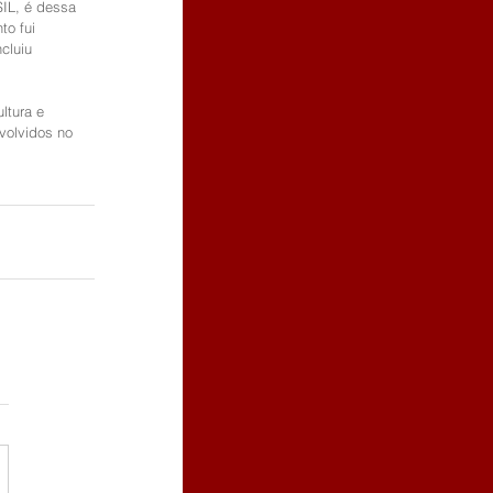
SIL, é dessa 
o fui 
cluiu 
ltura e 
volvidos no 