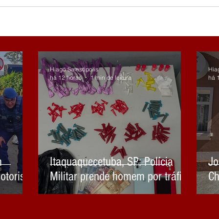
Hiago Salesópolis
Hia
há 12 horas
1 min de leitura
há 
m
Itaquaquecetuba, SP: Polícia
Jo
otorista
Militar prende homem por tráfico
Ch
Mirim e
de drogas
ão