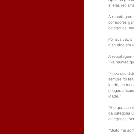
atletas reclam
A reportagem d
corredores ga
categorias, n
Por sua vez o 
discutido em r
A reportagem d
“Na reunião qu
¨Ficou decidi
sempre foi fei
idade, entrar
chegada ficar
idade.”
“E o que acont
da categoria 
categorias, se
“Muito me adm