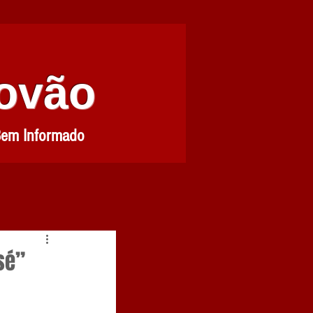
Povão
Bem Informado
sé”