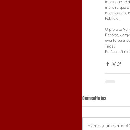
foi estabeleci
maneira que a 
questiona-lo, 
Fabrício. 
O prefeito Van
Esporte, Jorge
evento para se
Tags:
Estância Turís
Comentários
Escreva um comentá