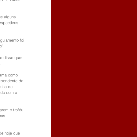
ue alguns 
espectivas 
gulamento foi 
o”.
e disse que: 
.
forma como 
dependente da 
inha de 
rdo com a 
arem o troféu 
nas 
e hoje que 