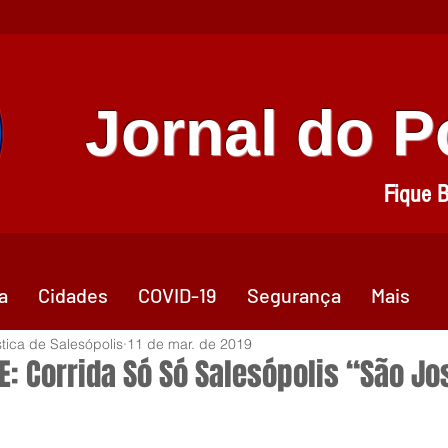
Jornal do 
Fique 
a
Cidades
COVID-19
Segurança
Mais
stica de Salesópolis
11 de mar. de 2019
E: Corrida Só Só Salesópolis “São Jo