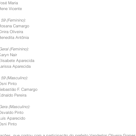
José Maria
Rene Vicente
 59 (Feminino):
 Rosana Camargo
inira Oliveira
Benedita Antônia
Geral (Feminino):
Karyn Nair
Elisabete Aparecida
Larissa Aparecida
 59 (Masculino):
Osni Pinto
 Sebastião F. Camargo
Ednaldo Pereira
Gera (Masculino):
Osvaldo Pinto
Luís Aparecido
Osni Pinto 
ções, que contou com a participação do prefeito Vanderlon Oliveira Gomes,