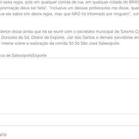
do essa regra, pois em qualquer corrida de rua, em qualquer cidade do BRA
premiação deve ser feita". "Inclusive um desses professores me disse, quant
que ele sabia sim desta regra, mas que NÃO foi informado por ninguém”, con
derlon disse ainda que irá se reunir com o secretário municipal de Turismo Cu
 Donizete de Sá; Diretor de Esporte, Jair dos Santos e demais servidores en
 inteirar sobre a realização da corrida Só Só São José Salesópolis.
tica de Salesópolis
Esporte
rio