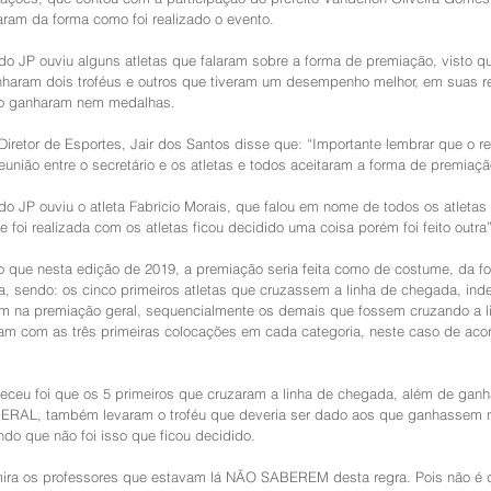
aram da forma como foi realizado o evento.
o JP ouviu alguns atletas que falaram sobre a forma de premiação, visto q
nharam dois troféus e outros que tiveram um desempenho melhor, em suas r
ão ganharam nem medalhas.
Diretor de Esportes, Jair dos Santos disse que: “Importante lembrar que o re
eunião entre o secretário e os atletas e todos aceitaram a forma de premiaçã
o JP ouviu o atleta Fabrício Morais, que falou em nome de todos os atletas 
e foi realizada com os atletas ficou decidido uma coisa porém foi feito outra”
do que nesta edição de 2019, a premiação seria feita como de costume, da 
ta, sendo: os cinco primeiros atletas que cruzassem a linha de chegada, in
iam na premiação geral, sequencialmente os demais que fossem cruzando a l
iam com as três primeiras colocações em cada categoria, neste caso de aco
eceu foi que os 5 primeiros que cruzaram a linha de chegada, além de ganh
GERAL, também levaram o troféu que deveria ser dado aos que ganhassem 
ndo que não foi isso que ficou decidido.
ira os professores que estavam lá NÃO SABEREM desta regra. Pois não é d