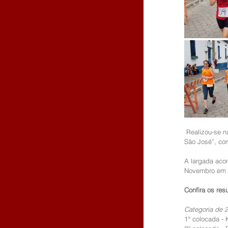
 Realizou-se na manhã de domingo, 10 de março, na Estância Turística de Salesópolis a corrida “Só Só 
São José”, com
A largada aco
Novembro em f
Confira os res
Categoria de 2
1° colocada - 