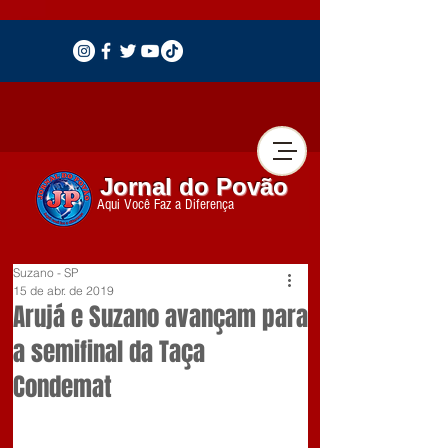
Jornal do Povão
Aqui Você Faz a Diferença
Suzano - SP
15 de abr. de 2019
Arujá e Suzano avançam para
a semifinal da Taça
Condemat