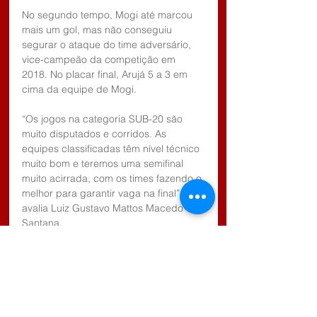
No segundo tempo, Mogi até marcou 
mais um gol, mas não conseguiu 
segurar o ataque do time adversário, 
vice-campeão da competição em 
2018. No placar final, Arujá 5 a 3 em 
cima da equipe de Mogi.
“Os jogos na categoria SUB-20 são 
muito disputados e corridos. As 
equipes classificadas têm nível técnico 
muito bom e teremos uma semifinal 
muito acirrada, com os times fazendo o 
melhor para garantir vaga na final”, 
avalia Luiz Gustavo Mattos Macedo 
Santana.
Os artilheiros da competição até o 
momento são Everton Carlos de Souza 
Silva, atleta de Suzano, e Caio 
Matheus, de Arujá, com 7 e 4 gols 
respectivamente.