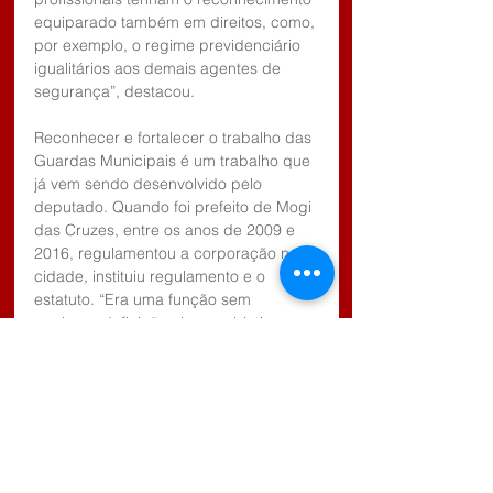
equiparado também em direitos, como, 
por exemplo, o regime previdenciário 
igualitários aos demais agentes de 
segurança”, destacou.
Reconhecer e fortalecer o trabalho das 
Guardas Municipais é um trabalho que 
já vem sendo desenvolvido pelo 
deputado. Quando foi prefeito de Mogi 
das Cruzes, entre os anos de 2009 e 
2016, regulamentou a corporação na 
cidade, instituiu regulamento e o 
estatuto. “Era uma função sem 
qualquer definição clara e objetiva. 
Nós regulamentamos e ampliamos as 
atividades”, lembrou o parlamentar, 
salientando.
A reunião desta semana contou com a 
presença de representantes da 
Guarda Municipal de diversos Estados, 