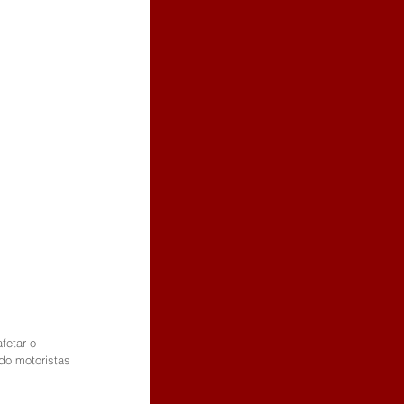
fetar o 
ndo motoristas 