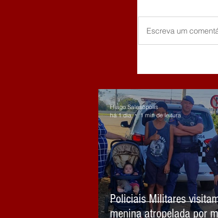
Escreva um comentá
Hiago Salesópolis
há 1 dia
1 min de leitura
Policiais Militares visita
menina atropelada por m