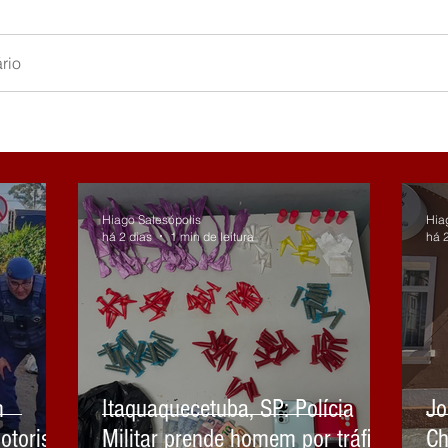
rio
Hiago Salesópolis
Hia
há 2 dias
1 min de leitura
há 
m
Itaquaquecetuba, SP: Polícia
Jo
otorista
Militar prende homem por tráfico
Ch