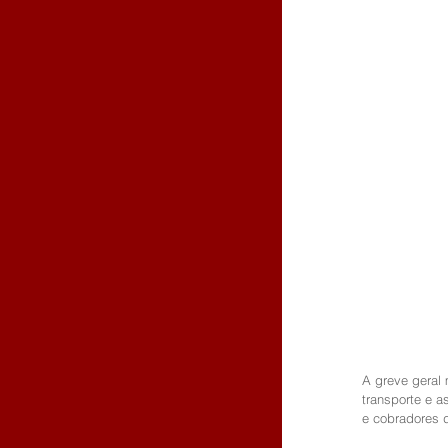
A greve geral 
transporte e a
e cobradores d