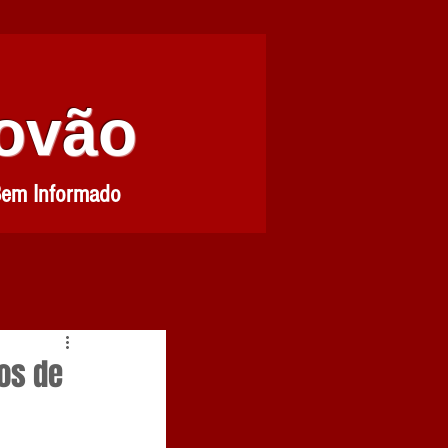
Povão
Bem Informado
os de