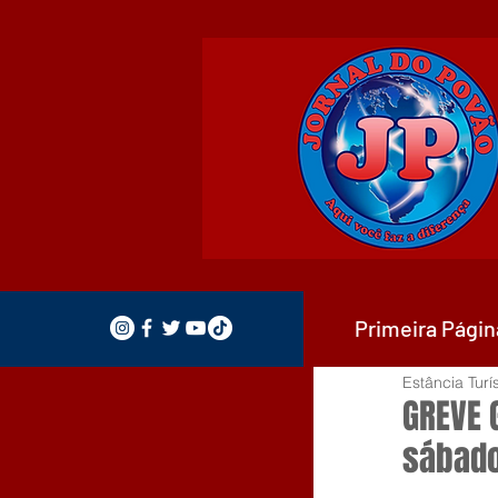
Primeira Págin
Estância Turí
GREVE 
sábado