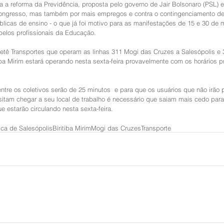
a a reforma da Previdência, proposta pelo governo de Jair Bolsonaro (PSL) 
Congresso, mas também por mais empregos e contra o contingenciamento d
úblicas de ensino - o que já foi motivo para as manifestações de 15 e 30 de m
elos profissionais da Educação.
ietê Transportes que operam as linhas 311 Mogi das Cruzes a Salesópolis e
iba Mirim estará operando nesta sexta-feira provavelmente com os horários p
entre os coletivos serão de 25 minutos  e para que os usuários que não irão p
sitam chegar a seu local de trabalho é necessário que saiam mais cedo par
ue estarão circulando nesta sexta-feira. 
tica de Salesópolis
Biritiba Mirim
Mogi das Cruzes
Transporte