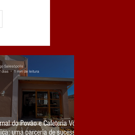
go Salesópolis
2 dias
1 min de leitura
rnal do Povão e Cafeteria Vó
ica: uma parceria de sucesso