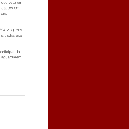
e que está em 
e gastos em 
aio, 
 394 Mogi das 
raticados aos 
articipar da 
a aguardarem 