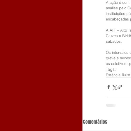
A ação é contr
análise pelo 
instituições p
encabeçadas p
A ATT – Alto T
Cruzes a Birit
sábados. 
Os intervalos 
greve e neces
os coletivos q
Tags:
Estância Turís
Comentários