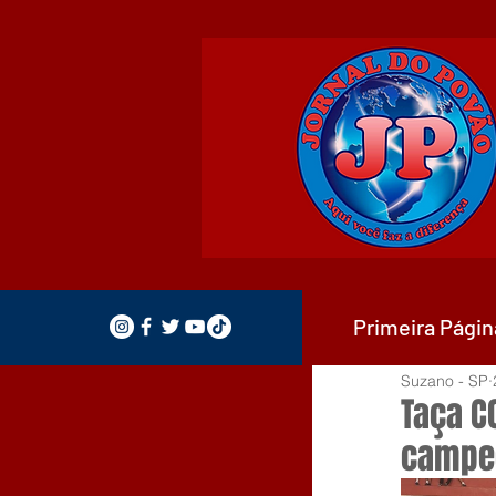
Primeira Págin
Suzano - SP
Taça C
campe