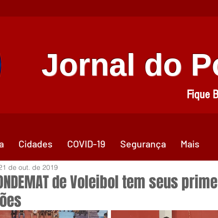
Jornal do 
Fique 
a
Cidades
COVID-19
Segurança
Mais
21 de out. de 2019
ONDEMAT de Voleibol tem seus prime
ões