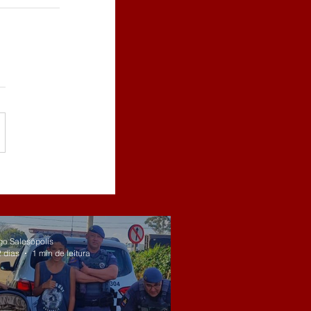
go Salesópolis
2 dias
1 min de leitura