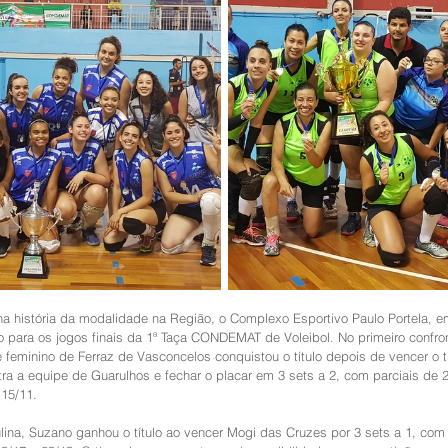
a história da modalidade na Região, o Complexo Esportivo Paulo Portela, e
o para os jogos finais da 1ª Taça CONDEMAT de Voleibol. No primeiro confron
 feminino de Ferraz de Vasconcelos conquistou o título depois de vencer o t
ra a equipe de Guarulhos e fechar o placar em 3 sets a 2, com parciais de 2
 15/11.
lina, Suzano ganhou o título ao vencer Mogi das Cruzes por 3 sets a 1, com 