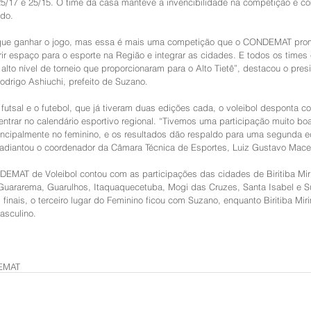
 25/17 e 25/15. O time da casa manteve a invencibilidade na competição e 
ado.
que ganhar o jogo, mas essa é mais uma competição que o CONDEMAT pro
rir espaço para o esporte na Região e integrar as cidades. E todos os times
alto nível de torneio que proporcionaram para o Alto Tietê”, destacou o pres
rigo Ashiuchi, prefeito de Suzano.
utsal e o futebol, que já tiveram duas edições cada, o voleibol desponta c
ntrar no calendário esportivo regional. “Tivemos uma participação muito bo
incipalmente no feminino, e os resultados dão respaldo para uma segunda e
 adiantou o coordenador da Câmara Técnica de Esportes, Luiz Gustavo Mac
EMAT de Voleibol contou com as participações das cidades de Biritiba Mir
Guararema, Guarulhos, Itaquaquecetuba, Mogi das Cruzes, Santa Isabel e S
 finais, o terceiro lugar do Feminino ficou com Suzano, enquanto Biritiba Miri
asculino. 
EMAT