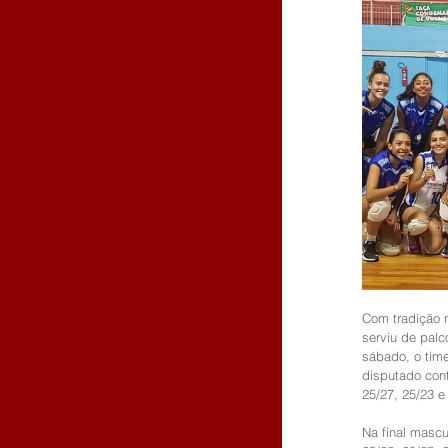
Com tradição n
serviu de palc
sábado, o time
disputado cont
25/27, 25/23 e
Na final mascu