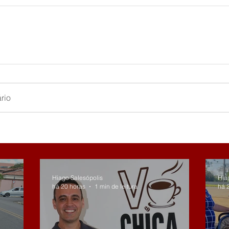
rio
Hiago Salesópolis
Hia
há 20 horas
1 min de leitura
há 