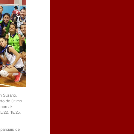
m Suzano, 
to do último 
iebreak 
5/22, 18/25, 
parciais de 