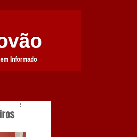
Povão
Bem Informado
iros