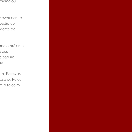
comemorou 
moveu com o 
 estão de 
idente do 
omo a próxima 
a dos 
dição no 
edo.
im, Ferraz de 
uzano. Pelos 
m o terceiro 