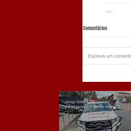
Comentários
Escreva um comentá
Hiago Salesópolis
há 11 horas
1 min de leitura