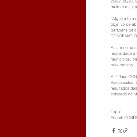
25/22, 20/25,
muito o result
“Alguém tem 
objetivo de ab
parabéns pelo 
CONDEMAT, Rod
Assim como o f
modalidade a e
municípios, pr
próximo ano”,
A 1ª Taça COND
Vasconcelos, 
resultados das
colocado no M
Tags:
Esporte
COND