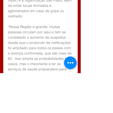
tossir) e a higienização das mãos, além 
de evitar locais fechados e 
aglomerados em caso de gripe ou 
resfriado.
“Nossa Região é grande, muitas 
pessoas circulam por aqui e tem se 
constatado o aumento de suspeitos 
desde que o protocolo de notificações 
foi ampliado para todos os países com 
a doença confirmada, que são mais de 
60.  Isso amplia as probabilidades de 
casos, mas o importante é ter os 
serviços de saúde preparados para 
atender os pacientes”, diz a 
coordenadora da Câmara Técnica de 
Saúde, Adriana Martins.
O coronavírus provoca tosse, febre e 
falta de ar, sintomas comuns a várias 
outras doenças respiratórias. Nos 
casos moderados e leves, a conduta é 