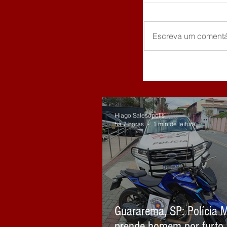
Escreva um comentá
Hiago Salesópolis
há 7 horas
1 min de leitura
Guararema, SP: Polícia Mi
prende homem por furto