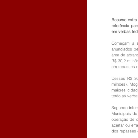
Recurso extra
referência pa
em verbas fed
Começam a ser
anunciados pe
área de abran
R$ 30,2 milhõe
em repasses o
Desses R$ 30,
milhões), Mog
maiores cidad
terão as verba
Segundo inform
Municipais de
operação de c
acertar ou er
dos repasses 