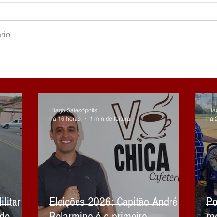
rio
Hiago Salesópolis
Hia
há 16 horas
1 min de leitura
há 
litar
Eleições 2026: Capitão André
Po
 de
Belarmino é o primeiro
me