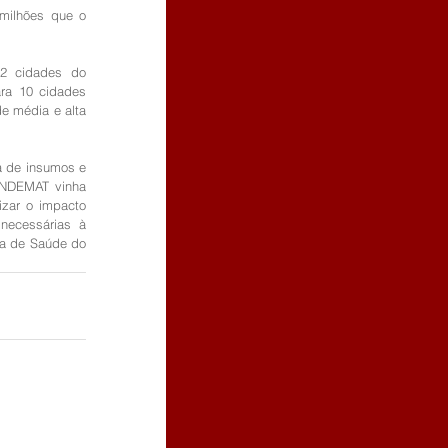
milhões que o 
2 cidades do 
 10 cidades   
e média e alta 
 de insumos e 
NDEMAT vinha 
zar o impacto 
necessárias à 
ca de Saúde do 