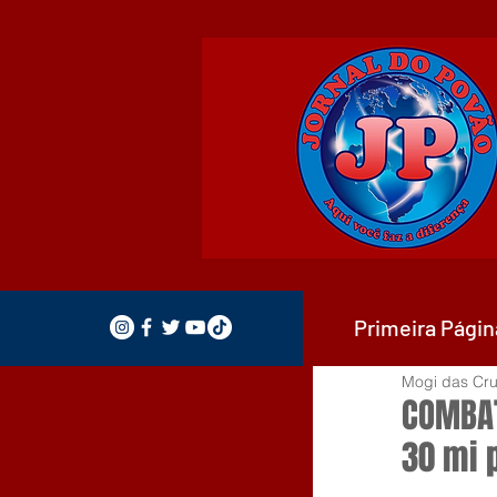
Primeira Págin
Mogi das Cru
COMBAT
30 mi p