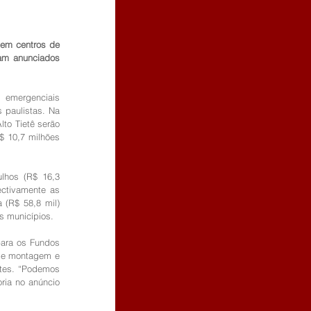
em centros de 
am anunciados 
 emergenciais 
paulistas. Na 
o Tietê serão 
$ 10,7 milhões 
lhos (R$ 16,3 
ctivamente as 
(R$ 58,8 mil) 
s municípios.
para os Fundos 
 e montagem e 
tes. “Podemos 
ia no anúncio 