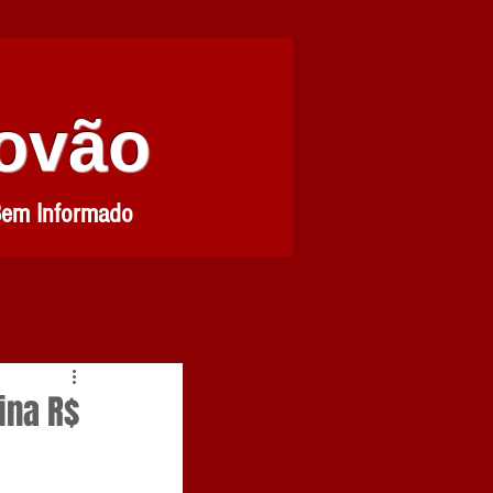
Povão
Bem Informado
ina R$