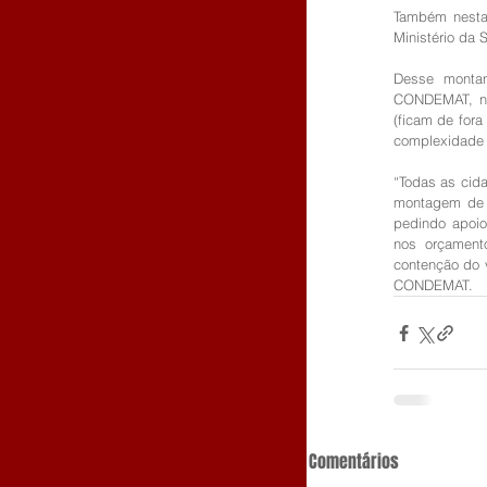
Também nesta 
Ministério da 
Desse montan
CONDEMAT, na 
(ficam de fora
complexidade (
“Todas as cid
montagem de 
pedindo apoio
nos orçamento
contenção do v
CONDEMAT.
Comentários