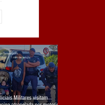
go Salesópolis
2 dias
1 min de leitura
liciais Militares visitam
nina atropelada por motorista