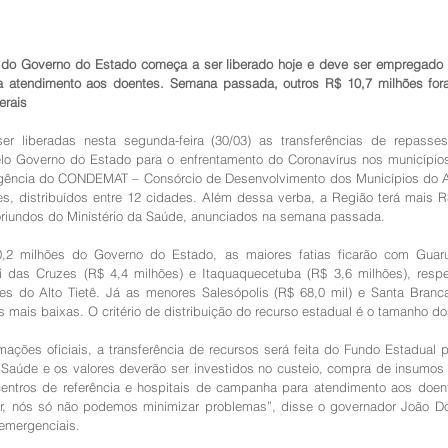
 do Governo do Estado começa a ser liberado hoje e deve ser empregado 
ra atendimento aos doentes. Semana passada, outros R$ 10,7 milhões for
erais
 liberadas nesta segunda-feira (30/03) as transferências de repasses
lo Governo do Estado para o enfrentamento do Coronavírus nos municípios 
gência do CONDEMAT – Consórcio de Desenvolvimento dos Municípios do Alt
s, distribuídos entre 12 cidades. Além dessa verba, a Região terá mais R
riundos do Ministério da Saúde, anunciados na semana passada.
2 milhões do Governo do Estado, as maiores fatias ficarão com Guaru
i das Cruzes (R$ 4,4 milhões) e Itaquaquecetuba (R$ 3,6 milhões), respe
es do Alto Tietê. Já as menores Salesópolis (R$ 68,0 mil) e Santa Branca 
s mais baixas. O critério de distribuição do recurso estadual é o tamanho do
ações oficiais, a transferência de recursos será feita do Fundo Estadual 
 Saúde e os valores deverão ser investidos no custeio, compra de insumos
entros de referência e hospitais de campanha para atendimento aos doen
rar, nós só não podemos minimizar problemas”, disse o governador João Dor
emergenciais.