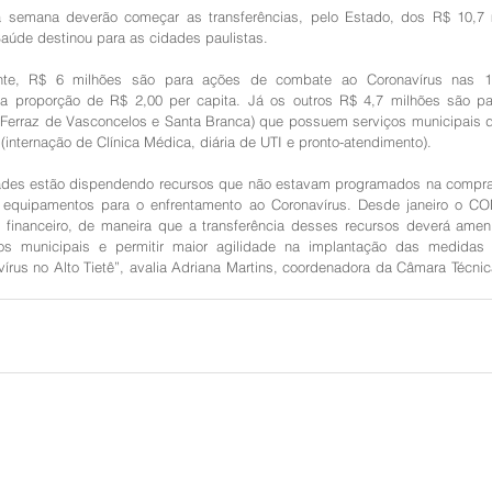
semana deverão começar as transferências, pelo Estado, dos R$ 10,7 
Saúde destinou para as cidades paulistas.
te, R$ 6 milhões são para ações de combate ao Coronavírus nas 1
proporção de R$ 2,00 per capita. Já os outros R$ 4,7 milhões são para
 Ferraz de Vasconcelos e Santa Branca) que possuem serviços municipais d
internação de Clínica Médica, diária de UTI e pronto-atendimento).
ades estão dispendendo recursos que não estavam programados na compra
equipamentos para o enfrentamento ao Coronavírus. Desde janeiro o CO
 financeiro, de maneira que a transferência desses recursos deverá ameni
s municipais e permitir maior agilidade na implantação das medidas 
írus no Alto Tietê”, avalia Adriana Martins, coordenadora da Câmara Técni