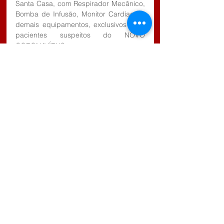
Santa Casa, com Respirador Mecânico, 
Bomba de Infusão, Monitor Cardíaco e 
demais equipamentos, exclusivos para 
pacientes suspeitos do NOVO 
CORONAVÍRUS.
- Aquisição de 200 Kit's para 
diagnóstico rápido do NOVO 
CORONAVÍRUS.
- Solução do problema da coleta de 
lixo, com contratação de empresa 
especializada, que resolveu esta antiga 
situação.
“E vem muito mais por aí nas próximas 
semanas, como a pavimentação da Rua 
Manoel Nunes de Souza, da Rua da 
Garagem Escolar, da rua do SAMU, da 
Praça do Asilo, da abertura do ângulo 
da curva do Rodão, entre outras obras 