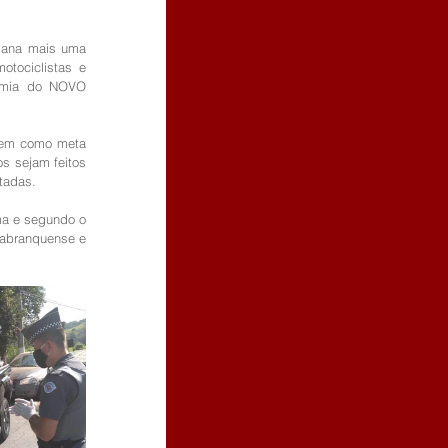
mana mais uma 
tociclistas e 
emia do NOVO 
 tem como meta 
s sejam feitos 
tadas.
a e segundo o 
abranquense e 