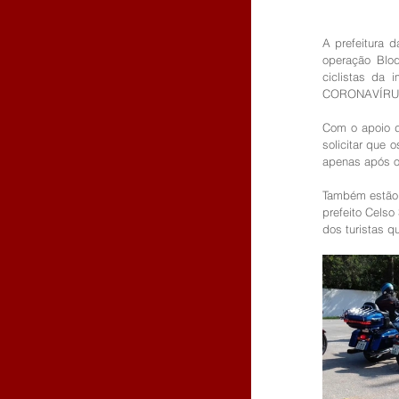
A prefeitura 
operação Bloq
ciclistas da
CORONAVÍRU
Com o apoio da
solicitar que 
apenas após o
Também estão 
prefeito Cels
dos turistas q