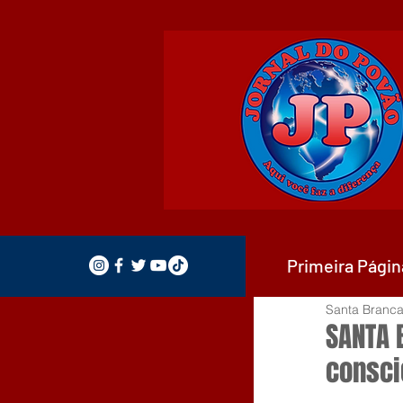
Primeira Págin
Santa Branca
SANTA 
consci