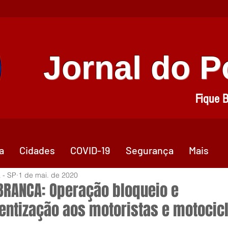
Jornal do 
Fique 
a
Cidades
COVID-19
Segurança
Mais
 - SP
1 de mai. de 2020
BRANCA: Operação bloqueio e
entização aos motoristas e motocicl