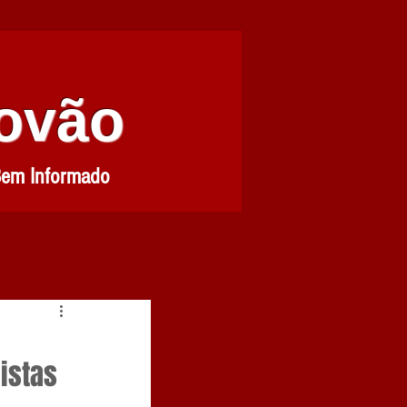
Povão
Bem Informado
istas