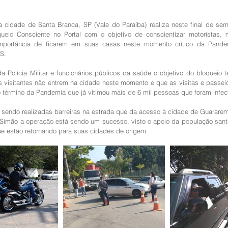
da cidade de Santa Branca, SP (Vale do Paraíba) realiza neste final de se
ueio Consciente no Portal com o objetivo de conscientizar motoristas, mo
 importância de ficarem em suas casas neste momento crítico da Pand
S.
 Polícia Militar e funcionários públicos da saúde o objetivo do bloqueio
os visitantes não entrem na cidade neste momento e que as visitas e passeio
 término da Pandemia que já vitimou mais de 6 mil pessoas que foram infec
sendo realizadas barreiras na estrada que da acesso à cidade de Guararem
o Simão a operação está sendo um sucesso, visto o apoio da população sant
ue estão retornando para suas cidades de origem.