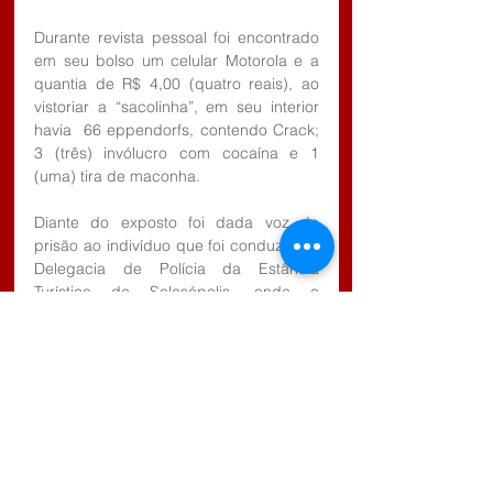
Durante revista pessoal foi encontrado 
em seu bolso um celular Motorola e a 
quantia de R$ 4,00 (quatro reais), ao 
vistoriar a “sacolinha”, em seu interior 
havia  66 eppendorfs, contendo Crack; 
3 (três) invólucro com cocaína e 1 
(uma) tira de maconha.
Diante do exposto foi dada voz de 
prisão ao indivíduo que foi conduzido a 
Delegacia de Polícia da Estância 
Turística de Salesópolis, onde o 
Delegado de Plantão Dr. Jorge Luiz 
Neves Esteves, autuou G. S. M. em 
flagrante por de tráfico de drogas 
artigo 33 do Código Penal, ficando o 
mesmo a disposição da Justiça.