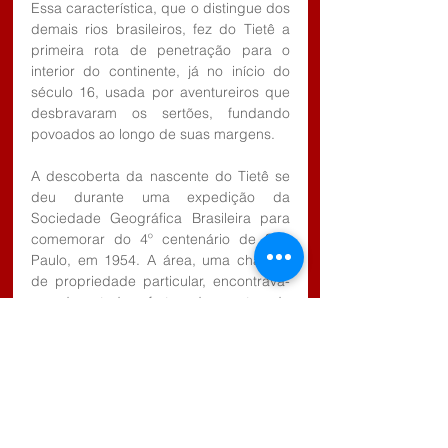
Essa característica, que o distingue dos 
demais rios brasileiros, fez do Tietê a 
primeira rota de penetração para o 
interior do continente, já no início do 
século 16, usada por aventureiros que 
desbravaram os sertões, fundando 
povoados ao longo de suas margens. 
A descoberta da nascente do Tietê se 
deu durante uma expedição da 
Sociedade Geográfica Brasileira para 
comemorar do 4º centenário de São 
Paulo, em 1954. A área, uma chácara 
de propriedade particular, encontrava-
se devastada, fruto do corte da 
madeira para a fabricação do carvão e, 
posteriormente, para o uso da 
pecuária, com pastagens.  
A nascente foi tombada em 21 de 
fevereiro de 1990 pelo Conselho de 