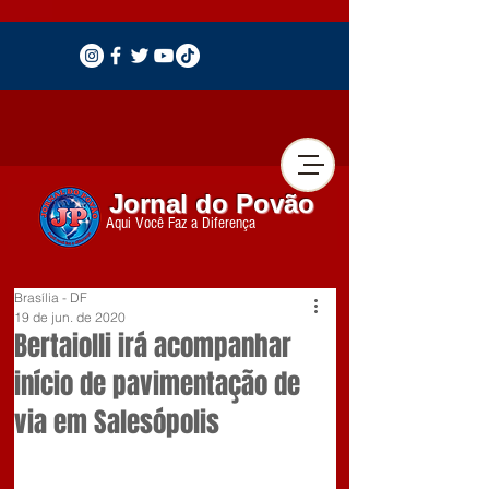
Jornal do Povão
Aqui Você Faz a Diferença
Brasília - DF
19 de jun. de 2020
Bertaiolli irá acompanhar
início de pavimentação de
via em Salesópolis