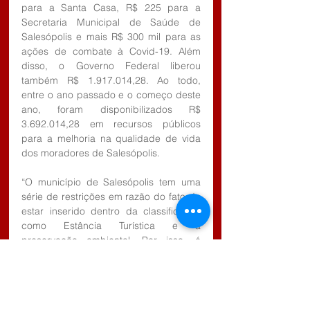
para a Santa Casa, R$ 225 para a 
Secretaria Municipal de Saúde de 
Salesópolis e mais R$ 300 mil para as 
ações de combate à Covid-19. Além 
disso, o Governo Federal liberou 
também R$ 1.917.014,28. Ao todo, 
entre o ano passado e o começo deste 
ano, foram disponibilizados R$ 
3.692.014,28 em recursos públicos 
para a melhoria na qualidade de vida 
dos moradores de Salesópolis.
“O município de Salesópolis tem uma 
série de restrições em razão do fato de 
estar inserido dentro da classificação 
como Estância Turística e a 
preservação ambiental. Por isso, é 
fundamental essa intermediação junto 
aos Governo do Estado e Federal. 
“Principalmente agora neste momento 
difícil em que a arrecadação dos 