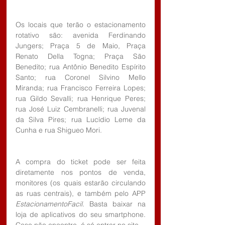
Os locais que terão o estacionamento 
rotativo são: avenida Ferdinando 
Jungers; Praça 5 de Maio, Praça 
Renato Della Togna; Praça São 
Benedito; rua Antônio Benedito Espírito 
Santo; rua Coronel Silvino Mello 
Miranda; rua Francisco Ferreira Lopes; 
rua Gildo Sevalli; rua Henrique Peres; 
rua José Luiz Cembranelli; rua Juvenal 
da Silva Pires; rua Lucídio Leme da 
Cunha e rua Shigueo Mori.
A compra do ticket pode ser feita 
diretamente nos pontos de venda, 
monitores (os quais estarão circulando 
as ruas centrais), e também pelo APP 
EstacionamentoFacil
. Basta baixar na 
loja de aplicativos do seu smartphone. 
Caso não encontre, é só entrar no site