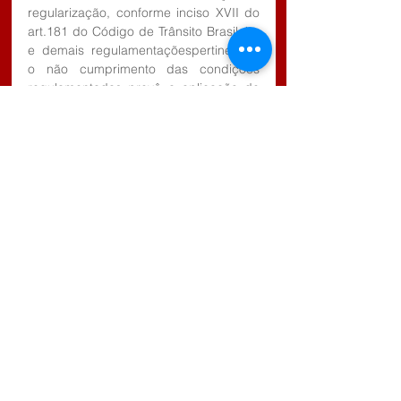
regularização, conforme inciso XVII do 
art.181 do Código de Trânsito Brasileiro 
e demais regulamentaçõespertinentes, 
o não cumprimento das condições 
regulamentadas prevê a aplicação de 
Auto de Infração de Trânsito (tipo grave 
5 pontos na CNH) com aplicação de 
Penalidade de Multa, e ainda sujeito a 
remoção do
veículo.
Estabelecimentos credenciados:  
Os 
estabelecimentos credenciados para a 
venda de ticket são: 
R.ConSmartphones; Bomboniere Pé de 
Moleque; Tom Café Lanchonete; 
Flexoitech Casa das Etiquetas; Os 
Brothers Lanchonete; Wat Farma; 
Chaveiro Vitória;