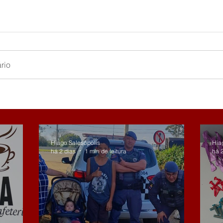
rio
Hiago Salesópolis
Hia
há 2 dias
1 min de leitura
há 