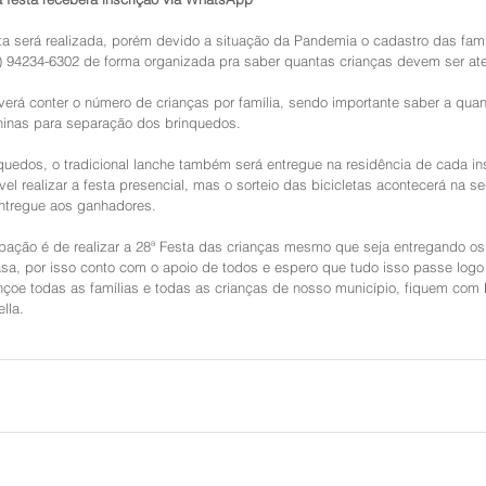
ta será realizada, porém devido a situação da Pandemia o cadastro das famíl
 94234-6302 de forma organizada pra saber quantas crianças devem ser ate
erá conter o número de crianças por família, sendo importante saber a qua
inas para separação dos brinquedos. 
uedos, o tradicional lanche também será entregue na residência de cada ins
vel realizar a festa presencial, mas o sorteio das bicicletas acontecerá na s
ntregue aos ganhadores. 
pação é de realizar a 28ª Festa das crianças mesmo que seja entregando os
sa, por isso conto com o apoio de todos e espero que tudo isso passe logo
oe todas as famílias e todas as crianças de nosso município, fiquem com D
lla.