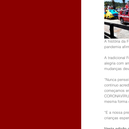
A história da
pandemia afirm
A tradicional
alegria com a
mudanças dev
“Nunca pensei
continuo acre
começamos em 
CORONAVÍRUS e
mesma forma c
“E a nossa pre
crianças espe
Nesta edição a