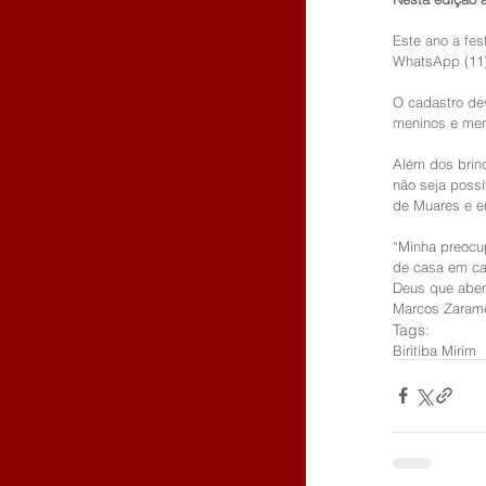
Este ano a fes
WhatsApp (11)
O cadastro dev
meninos e men
Além dos brinq
não seja possí
de Muares e e
“Minha preocu
de casa em ca
Deus que abenç
Marcos Zarame
Tags:
Biritiba Mirim