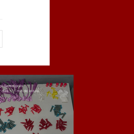
go Salesópolis
2 dias
1 min de leitura