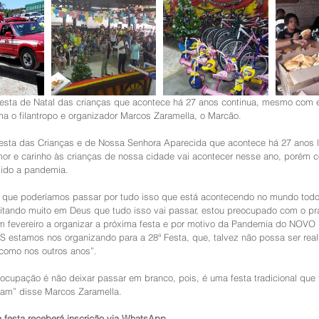
 Festa de Natal das crianças que acontece há 27 anos continua, mesmo com 
a o filantropo e organizador Marcos Zaramella, o Marcão.
 Festa das Crianças e de Nossa Senhora Aparecida que acontece há 27 anos 
mor e carinho às crianças de nossa cidade vai acontecer nesse ano, porém
ido a pandemia.
 que poderíamos passar por tudo isso que está acontecendo no mundo todo
ditando muito em Deus que tudo isso vai passar, estou preocupado com o pr
fevereiro a organizar a próxima festa e por motivo da Pandemia do NOVO 
stamos nos organizando para a 28ª Festa, que, talvez não possa ser real
omo nos outros anos”. 
ocupação é não deixar passar em branco, pois, é uma festa tradicional que 
ram” disse Marcos Zaramella. 
 festa receberá inscrição via WhatsApp 