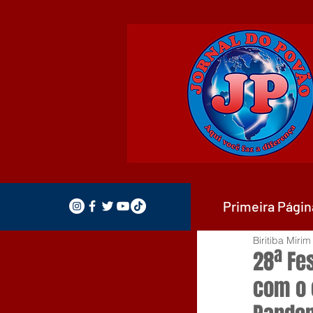
Primeira Págin
Biritiba Mirim
28ª Fe
com o 