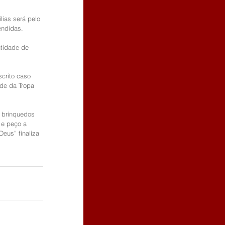
ias será pelo 
ndidas. 
ntidade de 
crito caso 
ede da Tropa 
 brinquedos 
 e peço a 
eus” finaliza 