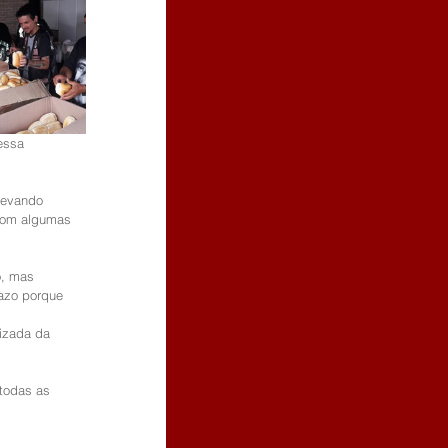
essa 
levando 
 com algumas 
, mas 
azo porque 
izada da 
todas as 