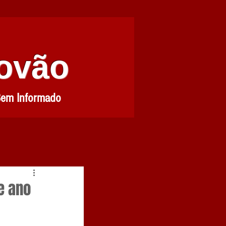
Povão
Bem Informado
e ano