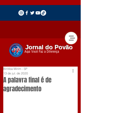
Jornal do Povão
Aqui Você Faz a Diferença
Biritiba Mirim - SP
13 de jul. de 2020
A palavra final é de
agradecimento