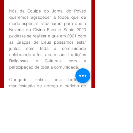
Nós da Equipe do Jornal do Povão 
queremos agradecer a todos que de 
modo especial trabalharam para que a 
Novena do Divino Espírito Santo 2020 
pudesse se realizar e que em 2021 com 
as Graças de Deus possamos estar 
juntos com toda a comunidade 
celebrando a festa com suas tradições 
Religiosas e Culturais com a 
participação de toda a comunidade.
Obrigado, enfim, pela belíssima 
manifestação de apreço e carinho de 
todas as pessoas da Igreja Matriz de 
São Benedito e da Igreja Matriz de 
Santa Luzia que nos acolheram muito 
bem.
Que Deus interceda por cada um de 
nós e nos conceda dias de paz e 