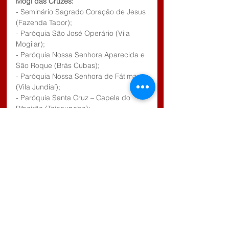
Mogi das Cruzes:
- Seminário Sagrado Coração de Jesus 
(Fazenda Tabor);
- Paróquia São José Operário (Vila 
Mogilar);
- Paróquia Nossa Senhora Aparecida e 
São Roque (Brás Cubas);
- Paróquia Nossa Senhora de Fátima 
(Vila Jundiaí);
- Paróquia Santa Cruz – Capela do 
Ribeirão (Taiaçupeba);
- Comunidade Cristo Ressuscitado 
(Rodeio);
Poá:
- Paróquia Nossa Senhora de Lourdes 
(Centro);
Salesópolis:
- Paróquia Nossa Senhora dos 
Remédios (Distrito de Remédios);