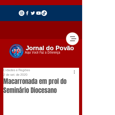
Jornal do Povão
Aqui Você Faz a Diferença
Cidades e Regiões
2 de set. de 2020
Macarronada em prol do
Seminário Diocesano