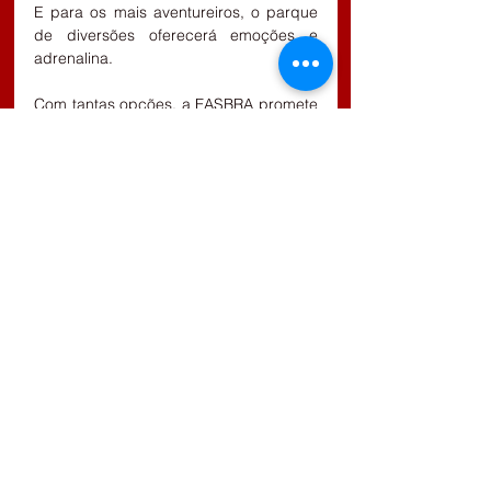
E para os mais aventureiros, o parque 
de diversões oferecerá emoções e 
adrenalina.
Com tantas opções, a FASBRA promete 
ser uma celebração memorável para 
todos que participarem.
Comentários
Escreva um comentário