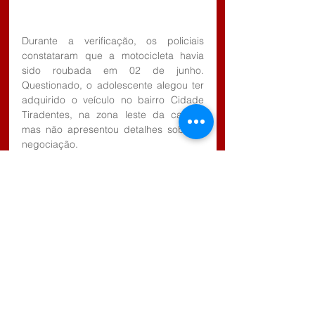
Durante a verificação, os policiais 
constataram que a motocicleta havia 
sido roubada em 02 de junho. 
Questionado, o adolescente alegou ter 
adquirido o veículo no bairro Cidade 
Tiradentes, na zona leste da capital, 
mas não apresentou detalhes sobre a 
negociação.
A ocorrência foi apresentada no distrito 
policial da área. A vítima do roubo, 
embora tenha comparecido à 
delegacia, não conseguiu reconhecer 
os autores devido ao uso de capacetes 
no momento do crime.
Após ser ouvido, o adolescente foi 
sindicado por ato infracional de 
receptação e liberado aos cuidados da 