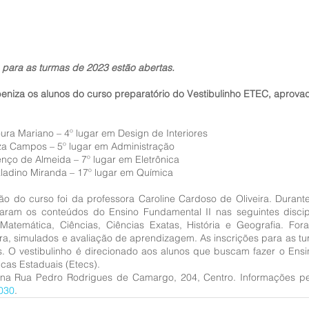
s para as turmas de 2023 estão abertas.
eniza os alunos do curso preparatório do Vestibulinho ETEC, aprovad
ura Mariano – 4º lugar em Design de Interiores 
za Campos – 5º lugar em Administração 
nço de Almeida – 7º lugar em Eletrônica
aladino Miranda – 17º lugar em Química
o do curso foi da professora Caroline Cardoso de Oliveira. Durante 
aram os conteúdos do Ensino Fundamental II nas seguintes discipl
Matemática, Ciências, Ciências Exatas, História e Geografia. Fora
ura, simulados e avaliação de aprendizagem. As inscrições para as t
s. O vestibulinho é direcionado aos alunos que buscam fazer o Ensi
cas Estaduais (Etecs).
 na Rua Pedro Rodrigues de Camargo, 204, Centro. Informações pe
030
.