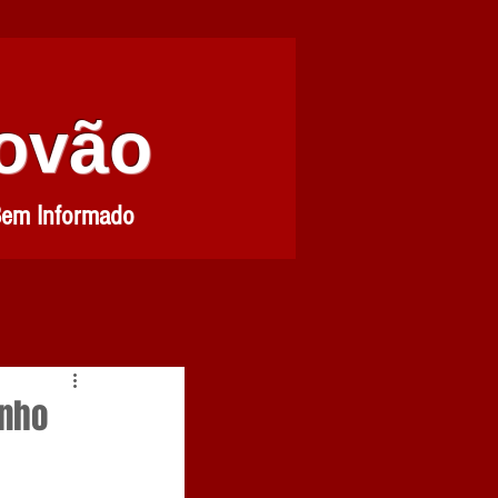
Povão
Bem Informado
inho