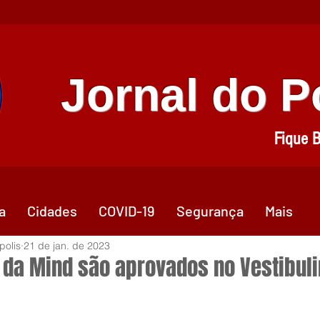
Jornal do 
Fique 
a
Cidades
COVID-19
Segurança
Mais
polis
21 de jan. de 2023
 da Mind são aprovados no Vestibul