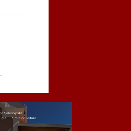
go Salesópolis
 dia
1 min de leitura