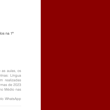
os na 1ª 
as aulas, os 
inas: Língua 
m realizadas 
urmas de 2023 
no Médio nas 
lo WhatsApp 