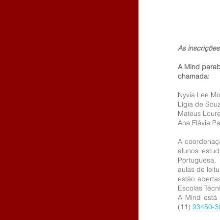
As inscriçõe
A Mind parab
chamada:
Nyvia Lee Mo
Lígia de Sou
Mateus Loure
Ana Flávia P
A coordenaçã
alunos estud
Portuguesa, 
aulas de leit
estão aberta
Escolas Técni
A Mind está
(11) 
93450-3