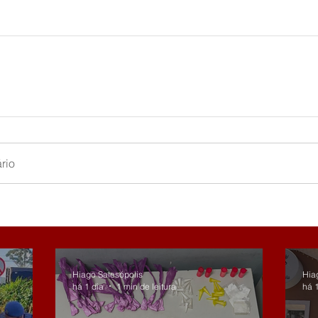
rio
Hiago Salesópolis
Hia
há 1 dia
1 min de leitura
há 1