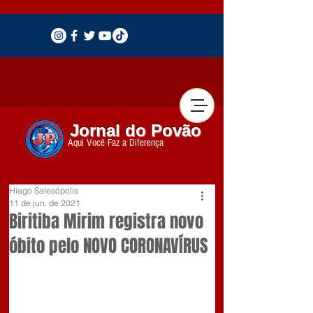
Jornal do Povão
Aqui Você Faz a Diferença
Hiago Salesópolis
11 de jun. de 2021
Biritiba Mirim registra novo
óbito pelo NOVO CORONAVÍRUS