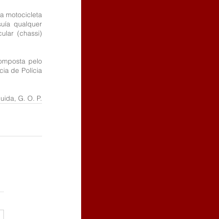
a motocicleta 
uía qualquer 
lar (chassi) 
omposta pelo 
a de Polícia 
ida, G. O. P.