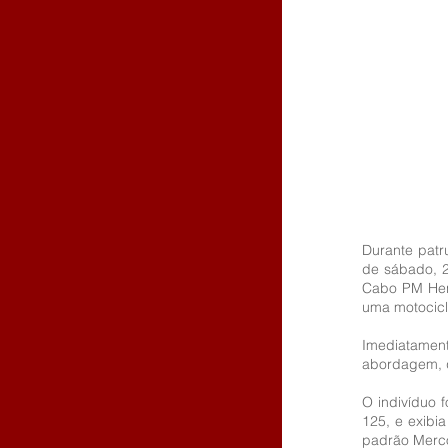
Durante patru
de sábado, 2
Cabo PM Hen
uma motocicl
Imediatamente
abordagem, 
O indivíduo 
125, e exibi
padrão Merco