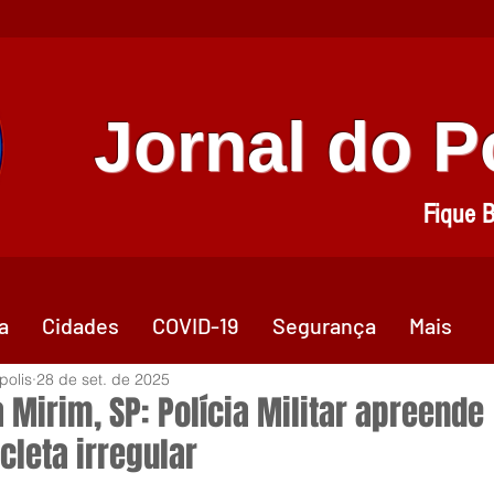
Jornal do 
Fique 
a
Cidades
COVID-19
Segurança
Mais
polis
28 de set. de 2025
a Mirim, SP: Polícia Militar apreende
cleta irregular