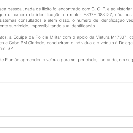
ca pessoal, nada de ilícito foi encontrado com G. O. P. e ao vistoriar 
 que o número de identificação do motor, E337E-083127, não poss
 sistemas consultados e além disso, o número de identificação veicu
ente suprimido, impossibilitando sua identificação.
atos, a Equipe da Polícia Militar com o apoio da Viatura M17337, c
s e Cabo PM Clarindo, conduziram o indivíduo e o veículo à Delegaci
rim, SP.
e Plantão apreendeu o veículo para ser periciado, liberando, em segu