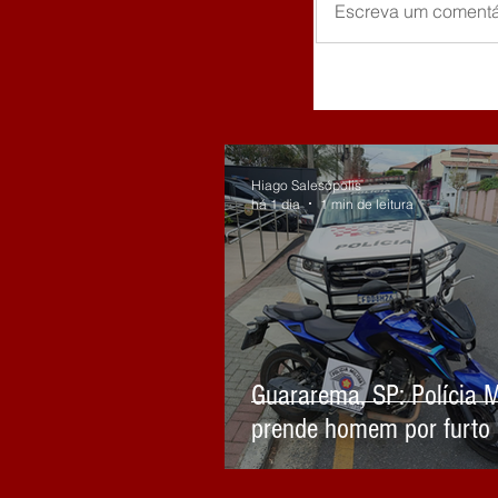
Escreva um comentá
Hiago Salesópolis
há 1 dia
1 min de leitura
Guararema, SP: Polícia Mi
prende homem por furto
motocicleta