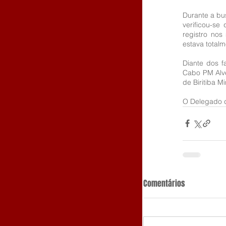
Durante a bus
verificou-se
registro nos
estava totalm
Diante dos f
Cabo PM Alve
de Biritiba Mi
O Delegado d
Comentários