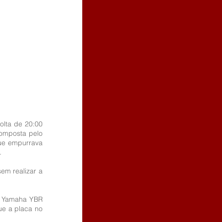
olta de 20:00 
omposta pelo 
e empurrava 
.
em realizar a 
o Yamaha YBR 
e a placa no 