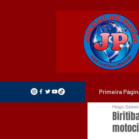
Primeira Págin
Hiago Salesó
Biritib
motoci