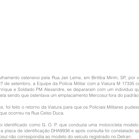
lhamento ostensivo pela Rua Jair Leme, em Biritiba Mirim, SP, por v
7 de setembro, a Equipe da Polícia Militar com a Viatura M 17335 c
rique e Soldado PM Alexandre, se depararam com um indivíduo qu
eta sendo que ostentava um emplacamento Mercosul fora do padrão
, foi feito o retorno da Viatura para que os Policiais Militares pudess
que ocorreu na Rua Celso Duca.
foi identificado como G. O. P. que conduzia uma motocicleta model
a a placa de identificação DHA9936 e após consulta foi constatado qu
sul não correspondia ao modelo do veículo registrado no Detran.