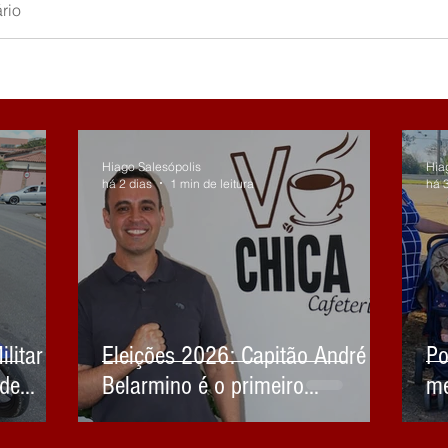
rio
Hiago Salesópolis
Hia
há 2 dias
1 min de leitura
há 
litar
Eleições 2026: Capitão André
Po
 de
Belarmino é o primeiro
me
entrevistado da série especial do
em
Jornal do Povão
ce