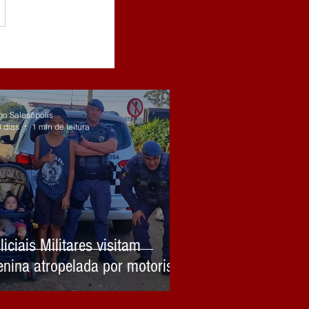
go Salesópolis
3 dias
1 min de leitura
liciais Militares visitam
nina atropelada por motorista
briagado em Biritiba Mirim e
lebram sua recuperação