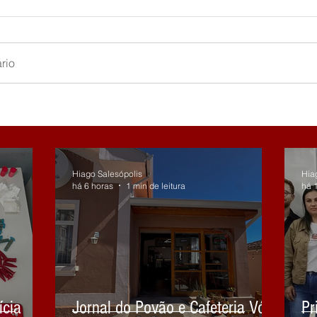
rio
Hiago Salesópolis
Hia
há 6 horas
1 min de leitura
há 1
ícia
Jornal do Povão e Cafeteria Vó
Pr