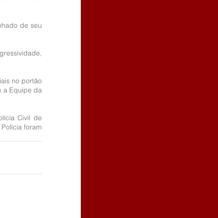
nhado de seu 
ressividade, 
ais no portão 
u a Equipe da 
cia Civil de 
Polícia foram 