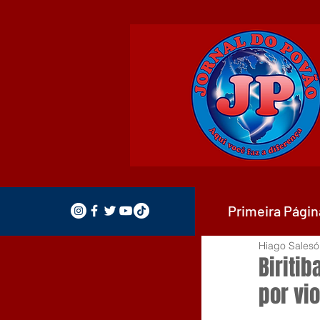
Primeira Págin
Hiago Salesó
Biriti
por vi