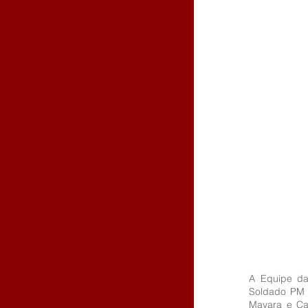
A Equipe da
Soldado PM 
Mayara e Ca