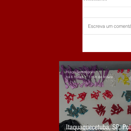
Escreva um comentá
Hiago Salesópolis
há 6 horas
1 min de leitura
Itaquaquecetuba, SP: Pol