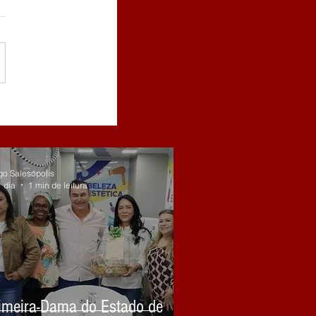
go Salesópolis
 dia
1 min de leitura
imeira-Dama do Estado de