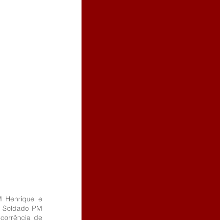
 Henrique e 
 Soldado PM 
orrência de 