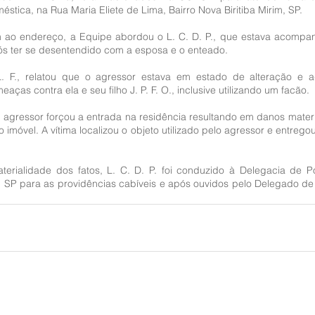
éstica, na Rua Maria Eliete de Lima, Bairro Nova Biritiba Mirim, SP.
ao endereço, a Equipe abordou o L. C. D. P., que estava acompa
s ter se desentendido com a esposa e o enteado.
L. F., relatou que o agressor estava em estado de alteração e ag
eaças contra ela e seu filho J. P. F. O., inclusive utilizando um facão.
 agressor forçou a entrada na residência resultando em danos materi
o imóvel. A vítima localizou o objeto utilizado pelo agressor e entrego
terialidade dos fatos, L. C. D. P. foi conduzido à Delegacia de Polí
m, SP para as providências cabíveis e após ouvidos pelo Delegado de 