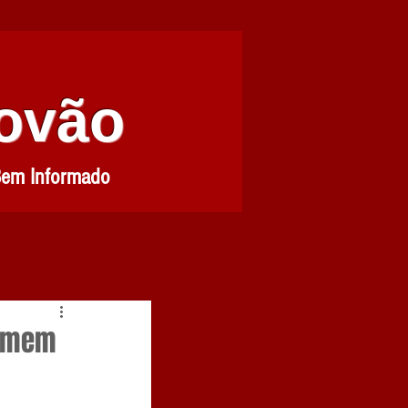
Povão
Bem Informado
homem