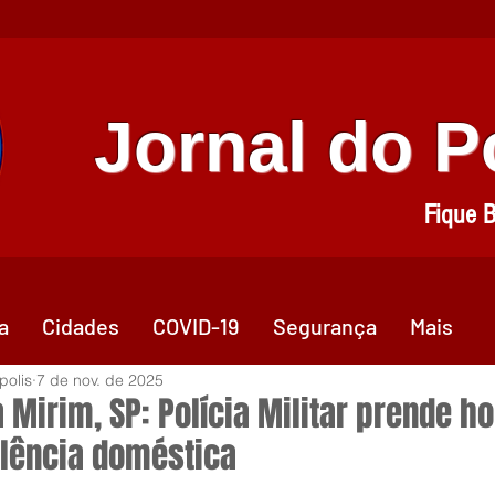
Jornal do 
Fique 
a
Cidades
COVID-19
Segurança
Mais
polis
7 de nov. de 2025
ba Mirim, SP: Polícia Militar prende 
olência doméstica