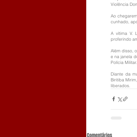
Violência Dom
Ao chegarem 
cunhado, apó
A vítima V. 
proferindo am
Além disso, o
e na janela d
Polícia Militar.
Diante da ma
Biritiba Miri
liberados.
Comentários