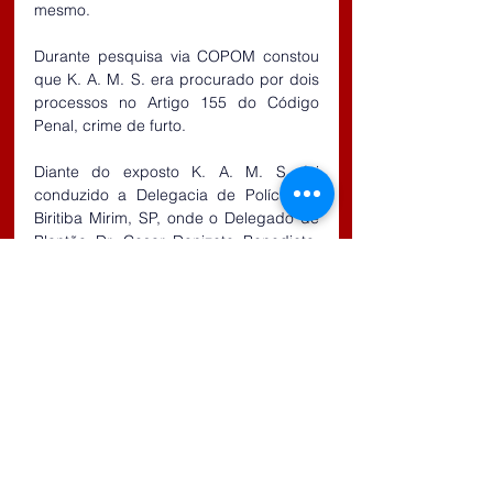
mesmo.
Durante pesquisa via COPOM constou 
que K. A. M. S. era procurado por dois 
processos no Artigo 155 do Código 
Penal, crime de furto.
Diante do exposto K. A. M. S. foi 
conduzido a Delegacia de Polícia de 
Biritiba Mirim, SP, onde o Delegado de 
Plantão Dr. Cesar Donizete Benedicto, 
tomou ciência dos fatos e elaborou o 
Boletim de Ocorrência da Polícia Civil, 
ficando o mesmo preso à disposição da 
Justiça.