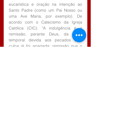
eucarística e oração na intenção ao 
Santo Padre (como um Pai Nosso ou 
uma Ave Maria, por exemplo). De 
acordo com o Catecismo da Igreja 
Católica (CIC): “A indulgência é a 
remissão, perante Deus, da pena 
temporal devida aos pecados cuja 
culpa já foi apagada; remissão que o 
fiel devidamente disposto obtém em 
certas e determinadas condições pela 
ação da Igreja que, enquanto 
dispensadora da redenção, distribui e 
aplica, por sua autoridade, o tesouro 
das satisfações de Cristo e dos Santos. 
Em geral, a obtenção das Indulgências 
exige determinadas condições e o 
cumprimento de certas obras”.
Tags:
Estância Turística de Salesópolis