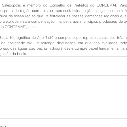
e Salesópolis e membro do Conselho de Prefeitos do CONDEMAT, Vand
onquista da região com a maior representatividade já alcançada no comitê
órica da nossa região que irá fortalecer as nossas demandas regionais e, s
 projeto que visa à compensação financeira aos municípios produtores de á
 do CONDEMAT”, disse.
acia Hidrográfica do Alto Tietê é composto por representantes dos três ní
 da sociedade civil, e abrange discussões em que são avaliados todo
ao uso das águas das bacias hidrográficas e cumpre papel fundamental na e
 gestão da bacia.
rio