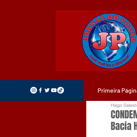
Primeira Págin
Hiago Salesó
CONDEM
Bacia H