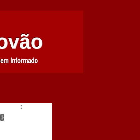
Povão
Bem Informado
de