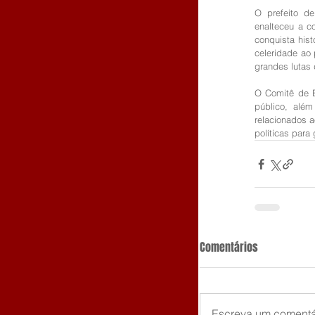
O prefeito d
enalteceu a c
conquista hist
celeridade ao
grandes lutas
O Comitê de B
público, além
relacionados 
políticas para
Comentários
Escreva um comentá