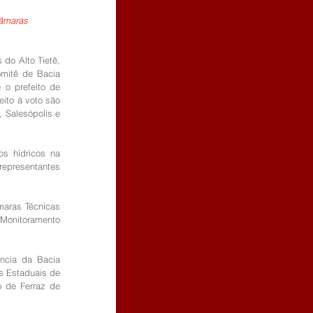
câmaras 
o Alto Tietê, 
mitê de Bacia 
o prefeito de 
ito à voto são 
 Salesópolis e 
s hídricos na 
representantes 
aras Técnicas 
Monitoramento 
ncia da Bacia 
s Estaduais de 
 de Ferraz de 