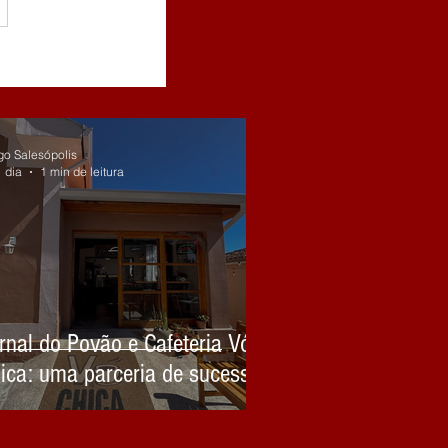
go Salesópolis
 dia
1 min de leitura
rnal do Povão e Cafeteria Vó
ica: uma parceria de sucesso