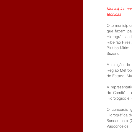
Municípios con
técnicas
Oito municípi
que fazem par
Hidrográfica 
Ribeirão Pires
Biritiba Mirim
Suzano.
A eleição do 
Região Metropo
do Estado, Mun
A representat
do Comitê – d
Hidrológico e 
O consórcio g
Hidrográfica d
Saneamento (C
Vasconcelos.