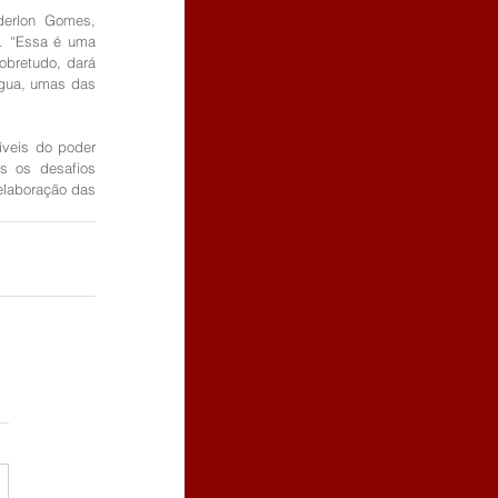
erlon Gomes, 
. “Essa é uma 
obretudo, dará 
gua, umas das 
veis do poder 
s os desafios 
laboração das 