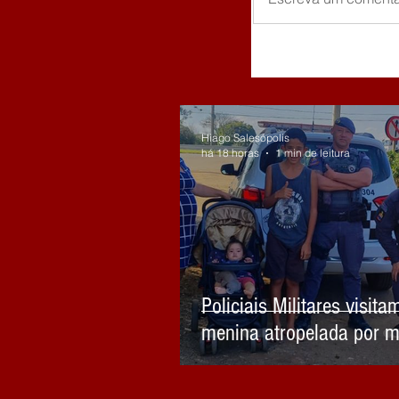
Hiago Salesópolis
há 18 horas
1 min de leitura
Policiais Militares visita
menina atropelada por m
embriagado em Biritiba 
celebram sua recuperaç