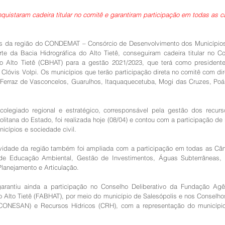
quistaram cadeira titular no comitê e garantiram participação em todas as 
os da região do CONDEMAT – Consórcio de Desenvolvimento dos Municípios d
te da Bacia Hidrográfica do Alto Tietê, conseguiram cadeira titular no Co
do Alto Tietê (CBHAT) para a gestão 2021/2023, que terá como presidente 
, Clóvis Volpi. Os municípios que terão participação direta no comitê com dire
, Ferraz de Vasconcelos, Guarulhos, Itaquaquecetuba, Mogi das Cruzes, Poá,
colegiado regional e estratégico, corresponsável pela gestão dos recurso
litana do Estado, foi realizada hoje (08/04) e contou com a participação de 
icípios e sociedade civil.
ividade da região também foi ampliada com a participação em todas as Câm
e Educação Ambiental, Gestão de Investimentos, Águas Subterrâneas, 
Planejamento e Articulação.
arantiu ainda a participação no Conselho Deliberativo da Fundação Agê
o Alto Tietê (FABHAT), por meio do município de Salesópolis e nos Conselho
ONESAN) e Recursos Hídricos (CRH), com a representação do município