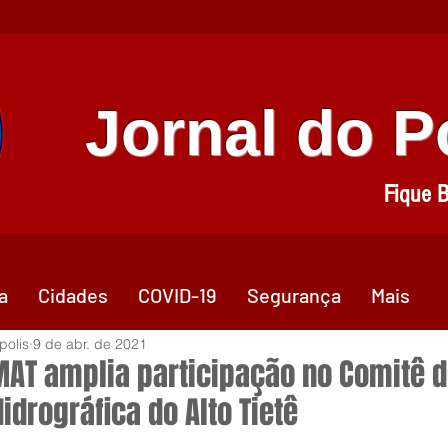
Jornal do 
Fique 
a
Cidades
COVID-19
Segurança
Mais
polis
9 de abr. de 2021
AT amplia participação no Comitê 
idrográfica do Alto Tietê