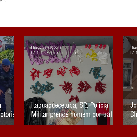
Hiago Salesópolis
Hia
há 1 dia
1 min de leitura
há 1
m
Itaquaquecetuba, SP: Polícia
Jo
otorista
Militar prende homem por tráfico
Ch
Mirim e
de drogas
ão