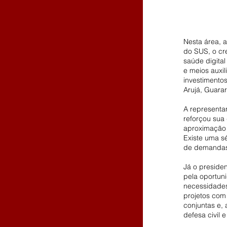
Nesta área, 
do SUS, o cr
saúde digita
e meios auxi
investimento
Arujá, Guara
A representa
reforçou sua 
aproximação 
Existe uma s
de demandas 
Já o presiden
pela oportun
necessidades 
projetos com
conjuntas e, 
defesa civil 