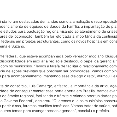
ainda foram destacadas demandas como a ampliação e recomposição
edenciamento de equipes de Saúde da Família, a implantação de pla
l e estudos para pactuação regional visando ao atendimento de órtese
liares de locomoção. Também foi reforçada a importância da continui
s federais em projetos estruturantes, como os novos hospitais em con
rema e Suzano.
nte federal, que esteve acompanhada pelo vereador mogiano Iduigues
disponibilidade em auxiliar a região e destacou o papel da gerência 
com os municípios. “Temos a tarefa de facilitar o relacionamento com
érie de ações previstas que precisam ser provocadas. Vamos combina
para acompanhamento, mantendo esse diálogo direto”, afirmou Helu
te do consórcio, Luis Camargo, enfatizou a importância da articulaçã
idade de conseguir manter essa porta aberta em Brasília. Vamos ava
de âmbito regional, facilitando o trâmite e criando oportunidades pa
 o Governo Federal”, declarou. “Queremos que os municípios constr
a partir disso, faremos reuniões temáticas. Vamos tratar de saúde, ha
e outros temas para avançar nessas agendas”, concluiu o prefeito.