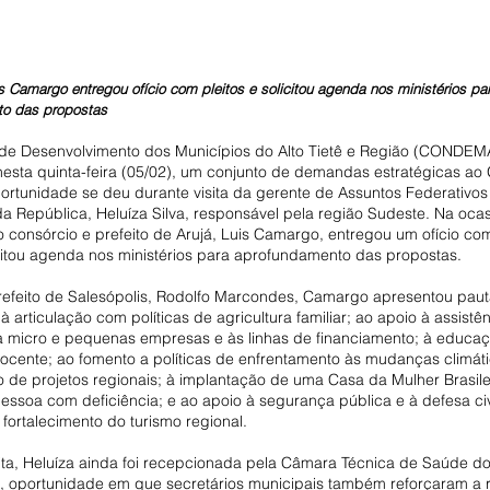
s Camargo entregou ofício com pleitos e solicitou agenda nos ministérios pa
o das propostas
de Desenvolvimento dos Municípios do Alto Tietê e Região (CONDEM
nesta quinta-feira (05/02), um conjunto de demandas estratégicas ao
portunidade se deu durante visita da gerente de Assuntos Federativos
a República, Heluíza Silva, responsável pela região Sudeste. Na ocas
 consórcio e prefeito de Arujá, Luis Camargo, entregou um ofício com
icitou agenda nos ministérios para aprofundamento das propostas.
refeito de Salesópolis, Rodolfo Marcondes, Camargo apresentou paut
à articulação com políticas de agricultura familiar; ao apoio à assistên
 a micro e pequenas empresas e às linhas de financiamento; à educaçã
ocente; ao fomento a políticas de enfrentamento às mudanças climáti
 de projetos regionais; à implantação de uma Casa da Mulher Brasilei
essoa com deficiência; e ao apoio à segurança pública e à defesa civ
fortalecimento do turismo regional.
sita, Heluíza ainda foi recepcionada pela Câmara Técnica de Saúde do
portunidade em que secretários municipais também reforçaram a r