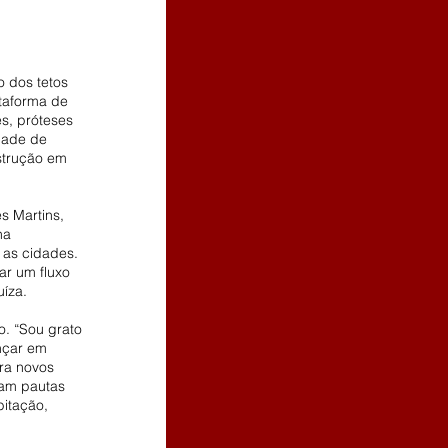
 dos tetos 
taforma de 
s, próteses 
dade de 
strução em 
 Martins, 
na 
 as cidades. 
r um fluxo 
íza.
o. “Sou grato 
nçar em 
ra novos 
uam pautas 
bitação, 