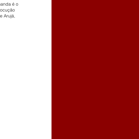
manda é o 
locução 
e Arujá, 