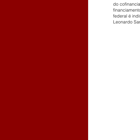
do cofinanci
financiament
federal é ind
Leonardo San