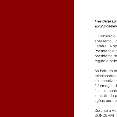
Presidente Lui
aprofundament
O Consórcio 
apresentou, 
Federal. A o
Presidência d
presidente do
região e sol
Ao lado do p
relacionadas 
ao incentivo
à formação d
financiamento
inclusão da p
ações para o 
Durante a vi
CONDEMAT+, o