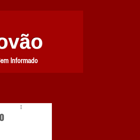
Povão
Bem Informado
o