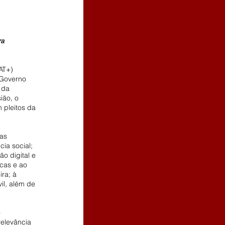
ra 
AT+) 
 Governo 
 da 
ião, o 
 pleitos da 
as 
cia social; 
o digital e 
cas e ao 
ra; à 
il, além de 
 
elevância 