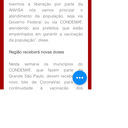
tivermos a liberação por parte da 
ANVISA nós vamos priorizar o 
atendimento da população, seja via 
Governo Federal ou via CONDEMAT, 
atendendo aos prefeitos que estão 
empenhados em garantir a vacinação 
da população”, disse.
Região receberá novas doses
Nesta semana os municípios do 
CONDEMAT, que fazem parte da 
Grande São Paulo, devem receber um 
novo lote de CoronaVac para dar 
continuidade à vacinação dos 
trabalhadores da saúde e idosos que 
vivem em instituições de longa 
permanência, bem como para iniciar a 
imunização dos idosos acima de 90 
anos a partir de segunda-feira (08/02).
Ao todo serão 27.330 doses, que 