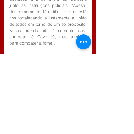
junto às instituições policiais. “Apesar 
deste momento tão difícil o que está 
nos fortalecendo é justamente a união 
de todos em torno de um só propósito. 
Nossa corrida não é somente para 
combater à Covid-19, mas também 
para combater a fome”.
De acordo com o coronel José Raposo 
de Faria Neto, mais alimentos devem 
ser arrecadados com a aplicação da 
segunda dose para os policiais. “Até 
que todos os policiais estejam 
vacinados estaremos recebendo 
doações que serão repassadas ao 
CONDEMAT para auxiliar no trabalho 
dos municípios de acolhimento e apoio 
à população”, frisou.
Nos próximos dias, o Fundo Social de 
Guarulhos também vai receber cerca 