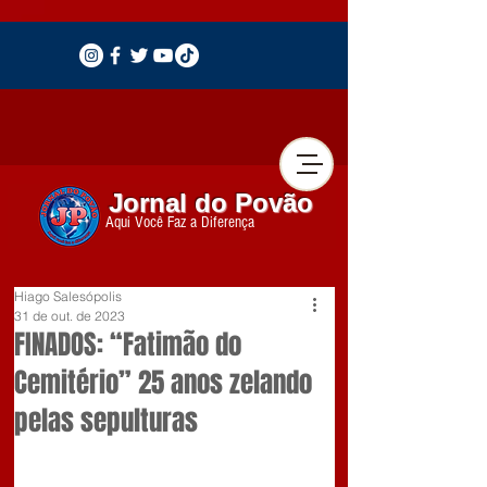
Jornal do Povão
Aqui Você Faz a Diferença
Hiago Salesópolis
31 de out. de 2023
FINADOS: “Fatimão do
Cemitério” 25 anos zelando
pelas sepulturas