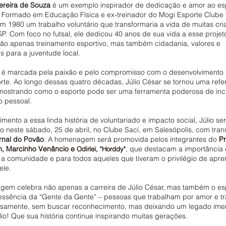
Pereira de Souza
 é um exemplo inspirador de dedicação e amor ao esp
Formado em Educação Física e ex-treinador do Mogi Esporte Clube 
 em 1980 um trabalho voluntário que transformaria a vida de muitas cr
SP. Com foco no futsal, ele dedicou 40 anos de sua vida a esse projeto
ão apenas treinamento esportivo, mas também cidadania, valores e 
s para a juventude local.
ia é marcada pela paixão e pelo compromisso com o desenvolvimento
rte. Ao longo dessas quatro décadas, Júlio César se tornou uma refe
 mostrando como o esporte pode ser uma ferramenta poderosa de incl
o pessoal.
ento a essa linda história de voluntariado e impacto social, Júlio ser
neste sábado, 25 de abril, no Clube Saci, em Salesópolis, com tran
rnal do Povão
. A homenagem será promovida pelos integrantes do 
Pr
, Marcinho Venâncio e 
, que destacam a importância 
Odirlei, "Horddy"
a a comunidade e para todos aqueles que tiveram o privilégio de apre
ele.
em celebra não apenas a carreira de Júlio César, mas também o espí
a essência da “Gente da Gente” – pessoas que trabalham por amor e t
iosamente, sem buscar reconhecimento, mas deixando um legado imen
io! Que sua história continue inspirando muitas gerações.