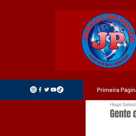
Primeira Págin
Hiago Salesó
Gente 