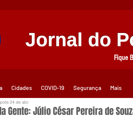
Jornal do 
Fique 
a
Cidades
COVID-19
Segurança
Mais
polis
24 de abr.
da Gente: Júlio César Pereira de Sou