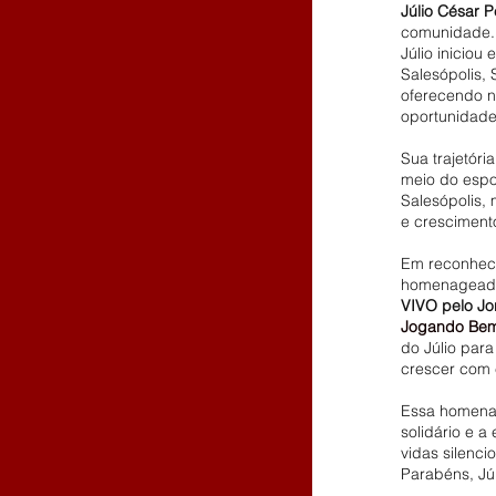
Júlio César 
comunidade. 
Júlio iniciou
Salesópolis, 
oferecendo n
oportunidade
Sua trajetór
meio do espo
Salesópolis,
e cresciment
Em reconhecim
homenageado 
VIVO pelo Jo
Jogando Bem
do Júlio par
crescer com 
Essa homenag
solidário e 
vidas silenc
Parabéns, Júl