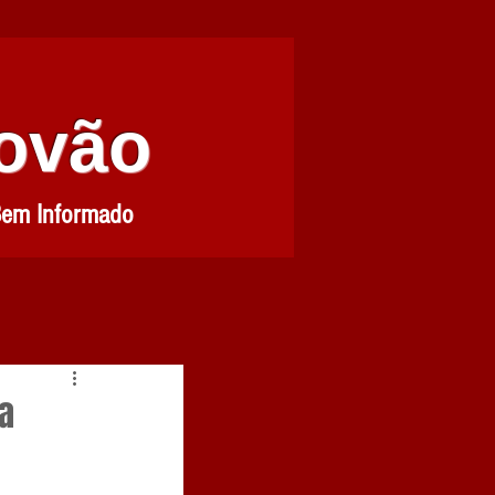
Povão
Bem Informado
za