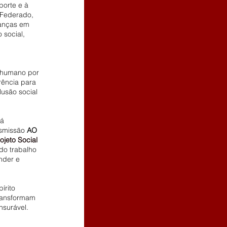
orte e à 
Federado, 
ianças em 
 social, 
 humano por 
rência para 
usão social 
á 
smissão 
AO 
ojeto Social 
do trabalho 
nder e 
rito 
ransformam 
surável. 