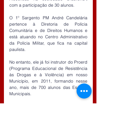
com a participação de 30 alunos.
O 1º Sargento PM André Candelária 
pertence à Diretoria de Polícia 
Comunitária e de Direitos Humanos e 
está atuando no Centro Administrativo 
da Polícia Militar, que fica na capital 
paulista.
No entanto, ele já foi instrutor do Proerd 
(Programa Educacional de Resistência 
às Drogas e à Violência) em nosso 
Município, em 2011, formando nesse 
ano, mais de 700 alunos das Escolas 
Municipais.
O evento também contou com a 
palestra do Vice-Prefeito, Odvane 
Rodrigues da Silva e com a presença 
do Comandante da 3ª Cia do 17º 
BPM/M, Capitão PM Flávio Roberto da 