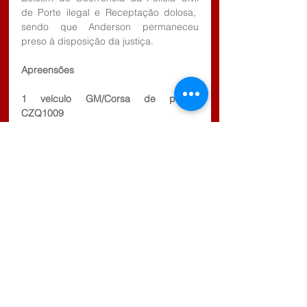
de Porte ilegal e Receptação dolosa,  
sendo que Anderson permaneceu 
preso à disposição da justiça.
Apreensões
1 veículo GM/Corsa de placas 
CZQ1009
1 Revólver calibre 38, Taurus n° 
EE58128
1 Pistola Beretta, modelo 950, calibre 
635.
14 Munições calibre 38 CBC
8 Munições calibre 635 CBC
R$ 18.225,00 ( Dezoito mil e duzentos e 
vinte e cinco reais)