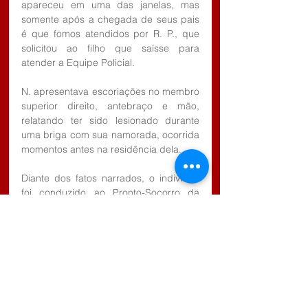
apareceu em uma das janelas, mas 
somente após a chegada de seus pais 
é que fomos atendidos por R. P., que 
solicitou ao filho que saísse para 
atender a Equipe Policial.
N. apresentava escoriações no membro 
superior direito, antebraço e mão, 
relatando ter sido lesionado durante 
uma briga com sua namorada, ocorrida 
momentos antes na residência dela.
Diante dos fatos narrados, o indivíduo 
foi conduzido ao Pronto-Socorro da 
Santa Casa de Guararema, SP para 
atendimento médico, acompanhado de 
seu pai, e posteriormente à Delegacia 
de Polícia de Guararema, a fim de 
prestar esclarecimentos e confirmar sua 
versão.