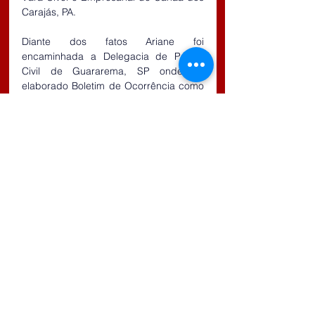
Carajás, PA.
Diante dos fatos Ariane foi 
encaminhada a Delegacia de Polícia 
Civil de Guararema, SP onde foi 
elaborado Boletim de Ocorrência como 
captura de procurado, permanecendo 
a mesma presa a disposição da 
Justiça.
Comentários
Escreva um comentário