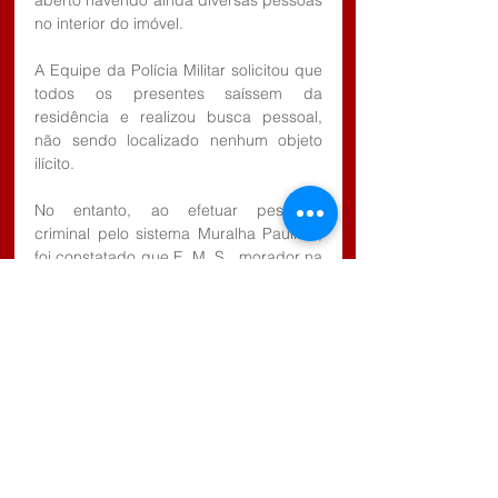
aberto havendo ainda diversas pessoas 
no interior do imóvel.
A Equipe da Polícia Militar solicitou que 
todos os presentes saíssem da 
residência e realizou busca pessoal, 
não sendo localizado nenhum objeto 
ilícito.
No entanto, ao efetuar pesquisa 
criminal pelo sistema Muralha Paulista, 
foi constatado que E. M. S., morador na 
cidade de Embu das Artes, SP era 
procurado pela Justiça pelo Art. 150 do 
Código Penal em descumprimento de 
medida protetiva (violência doméstica).
Diante dos fatos, foi dada voz de prisão 
ao indivíduo e conduzido à Central de 
Polícia Civil de Guararema, SP, onde o 
delegado de plantão, após confirmação 
pelo escrivão Caio, elaborou Boletim de 