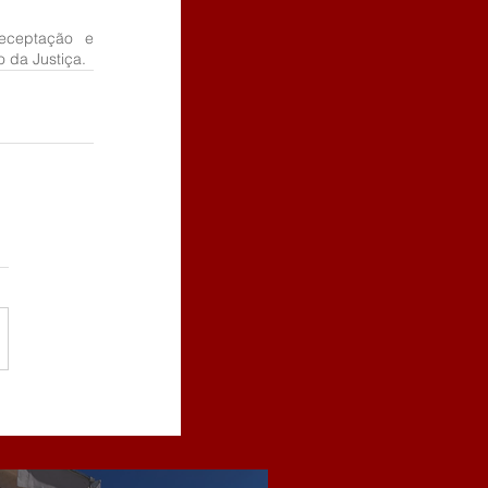
eceptação e 
o da Justiça.