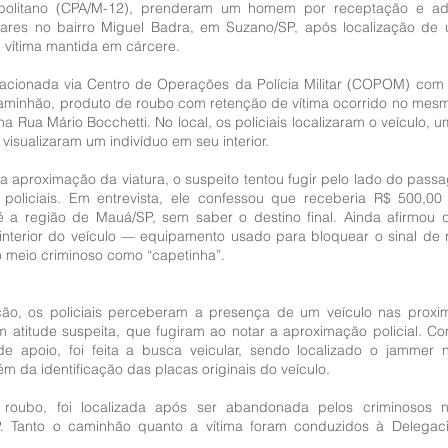
ropolitano (CPA/M-12), prenderam um homem por receptação e adu
lares no bairro Miguel Badra, em Suzano/SP, após localização de
vítima mantida em cárcere.
 acionada via Centro de Operações da Polícia Militar (COPOM) com 
minhão, produto de roubo com retenção de vítima ocorrido no mesmo 
a Rua Mário Bocchetti. No local, os policiais localizaram o veículo, 
 visualizaram um indivíduo em seu interior.
 aproximação da viatura, o suspeito tentou fugir pelo lado do passag
 policiais. Em entrevista, ele confessou que receberia R$ 500,00 
 a região de Mauá/SP, sem saber o destino final. Ainda afirmou 
interior do veículo — equipamento usado para bloquear o sinal de r
 meio criminoso como “capetinha”.
ão, os policiais perceberam a presença de um veículo nas proxi
 atitude suspeita, que fugiram ao notar a aproximação policial. C
de apoio, foi feita a busca veicular, sendo localizado o jammer no
m da identificação das placas originais do veículo.
 roubo, foi localizada após ser abandonada pelos criminosos n
. Tanto o caminhão quanto a vítima foram conduzidos à Delegaci