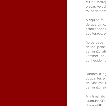
Militar Met
placas veicu
roubado com 
A equipe foi
de que um ca
estacionado n
adulterads, e
Ao perceber a
detido pelos
caminhão até
“jammer” no 
conhecido no
Durante a aç
ocupantes em
de viaturas 
caminhão, alé
A vítima do
Guarulhos/SP
Suzano/SP.