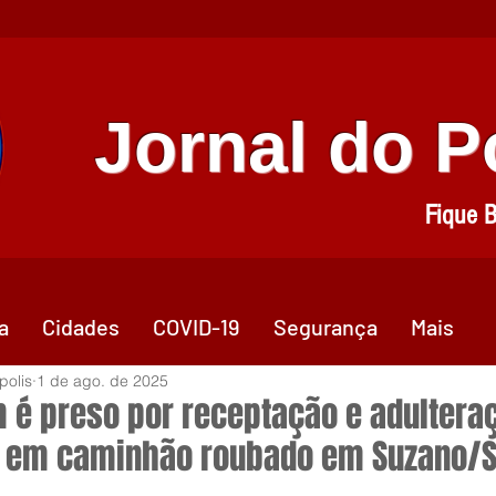
Jornal do 
Fique 
a
Cidades
COVID-19
Segurança
Mais
polis
1 de ago. de 2025
é preso por receptação e adultera
 em caminhão roubado em Suzano/