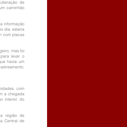
lteração de 
 um caminhão 
a informação 
dia, estaria 
um com placas 
eiro, mas foi 
para levar o 
que havia um 
astreamento, 
midades, com 
om a chegada 
 interior do 
a região de 
a Central de 