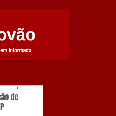
Povão
Bem Informado
ção de
SP