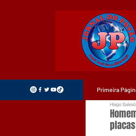
Primeira Págin
Hiago Salesó
Homem 
placas