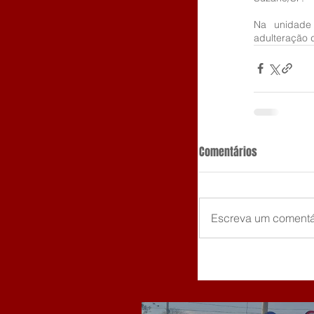
Na unidade 
adulteração d
Comentários
Escreva um comentá