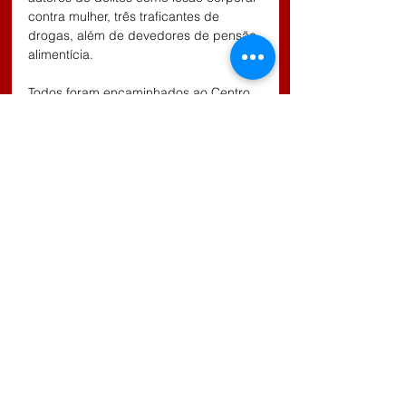
contra mulher, três traficantes de 
drogas, além de devedores de pensão 
alimentícia.
Todos foram encaminhados ao Centro 
de Triagem de Jacareí, SP onde 
ficaram a disposição da Justiça.
Comentários
Escreva um comentário