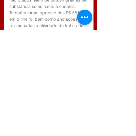
substância semelhante à cocaína. 
Também foram apreendidos R$ 581,00 
em dinheiro, bem como anotações 
relacionadas à atividade de tráfico de 
drogas.
No mesmo local, foram encontrados 
uma espingarda calibre .12, em 
funcionamento, e dois simulacros de 
arma de fogo.
Diante da materialidade constatada, o 
adolescente foi apreendido e 
encaminhado à Fundação Casa Serra 
da Mantiqueira.