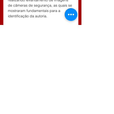
realizando levantamento de imagens 
de câmeras de segurança, as quais se 
mostraram fundamentais para a 
identificação da autoria.
Posteriormente, as vítimas 
compareceram à unidade policial, 
ocasião em que procederam ao 
reconhecimento formal de M.G.V. como 
sendo o autor do delito.
Diante dos elementos colhidos n
o 
curso da investigação, o suspeito será 
indiciado pela prática do crime de 
roubo, previsto no artigo 157 do 
Código Penal.